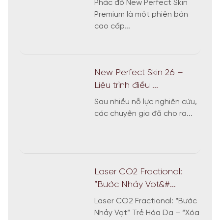
Phác đồ New Perfect Skin
Premium là một phiên bản
cao cấp...
New Perfect Skin 26 –
Liệu trình điều ...
Sau nhiều nỗ lực nghiên cứu,
các chuyên gia đã cho ra...
Laser CO2 Fractional:
“Bước Nhảy Vọt&#...
Laser CO2 Fractional: “Bước
Nhảy Vọt” Trẻ Hóa Da – “Xóa