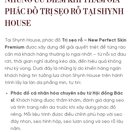
NHỮNG ƯU ĐIỂM KHI THAM GIA
PHÁC ĐỒ TRỊ SẸO RỖ TẠI SHYNH
HOUSE
Tại Shynh House, phác đồ
Trị sẹo rỗ – New Perfect Skin
Premium
được xây dựng để giải quyết triệt để từng rào
cản mà khách hàng thường lo ngại nhất – từ nỗi sợ đau
rát, thời gian nghỉ dưỡng kéo dài, đến hiệu quả không
như kỳ vọng. Dưới đây là những lý do khiến hàng ngàn
khách hàng tin tưởng lựa chọn Shynh House trên hành
trình lấy lại làn da phẳng mịn, tự tin:
Phác đồ cá nhân hóa chuyên sâu từ Hội đồng Bác
sĩ
: Khách hàng được thăm khám, đánh giá dạng sẹo
và tình trạng nền da trước khi xây dựng phác đồ
riêng. Mỗi liệu trình được điều chỉnh phù hợp với sẹo
đáy nhọn, sẹo hình hộp, sẹo lượn sóng và sẹo rỗ lâu
năm.