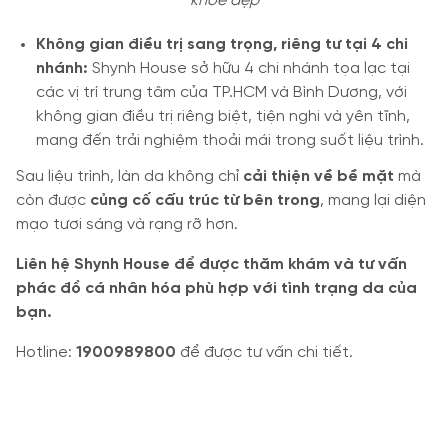
khỏe đẹp
Không gian điều trị sang trọng, riêng tư tại 4 chi
nhánh:
Shynh House sở hữu 4 chi nhánh tọa lạc tại
các vị trí trung tâm của TP.HCM và Bình Dương, với
không gian điều trị riêng biệt, tiện nghi và yên tĩnh,
mang đến trải nghiệm thoải mái trong suốt liệu trình.
Sau liệu trình, làn da không chỉ
cải thiện về bề mặt
mà
còn được
củng cố cấu trúc từ bên trong
, mang lại diện
mạo tươi sáng và rạng rỡ hơn.
Liên hệ Shynh House để được thăm khám và tư vấn
phác đồ cá nhân hóa phù hợp với tình trạng da của
bạn.
Hotline:
1900989800
để được tư vấn chi tiết.