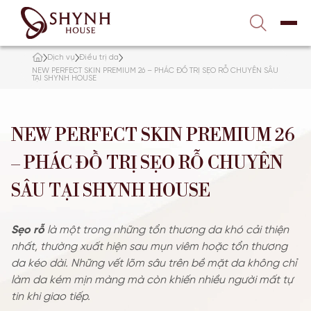
Liên hệ với chúng tôi
1900 989 800
Dịch vụ
Điều trị da
TRANG CHỦ
NEW PERFECT SKIN PREMIUM 26 – PHÁC ĐỒ TRỊ SẸO RỖ CHUYÊN SÂU
TẠI SHYNH HOUSE
VỀ SHYNH HOUSE
NEW PERFECT SKIN PREMIUM 26
ĐIỀU TRỊ DA
– PHÁC ĐỒ TRỊ SẸO RỖ CHUYÊN
NÂNG CƠ – TRẺ HÓA
SÂU TẠI SHYNH HOUSE
TẮM TRẮNG
Sẹo rỗ
là một trong những tổn thương da khó cải thiện
nhất, thường xuất hiện sau mụn viêm hoặc tổn thương
GIẢM BÉO
da kéo dài. Những vết lõm sâu trên bề mặt da không chỉ
làm da kém mịn màng mà còn khiến nhiều người mất tự
tin khi giao tiếp.
TƯ VẤN