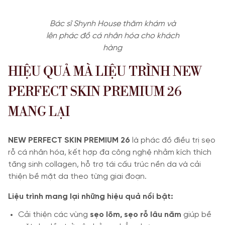
Bác sĩ Shynh House thăm khám và
lên phác đồ cá nhân hóa cho khách
hàng
HIỆU QUẢ MÀ LIỆU TRÌNH NEW
PERFECT SKIN PREMIUM 26
MANG LẠI
NEW PERFECT SKIN PREMIUM 26
là phác đồ điều trị sẹo
rỗ cá nhân hóa, kết hợp đa công nghệ nhằm kích thích
tăng sinh collagen, hỗ trợ tái cấu trúc nền da và cải
thiện bề mặt da theo từng giai đoạn.
Liệu trình mang lại những hiệu quả nổi bật:
Cải thiện các vùng
sẹo lõm, sẹo rỗ lâu năm
giúp bề