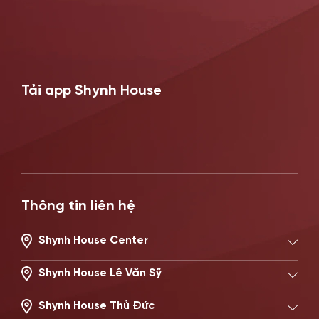
Tải app Shynh House
Thông tin liên hệ
Shynh House Center
194/2 Nguyễn Trọng Tuyển, Phường Phú Nhuận, TP.HCM
Hotline: 0896621619
Shynh House Lê Văn Sỹ
506 Lê Văn Sỹ, Phường Nhiêu Lộc, TP.HCM
Hotline: 0896671717
Shynh House Thủ Đức