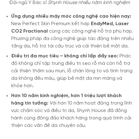
Đội ngũ Y Bác sĩ
Shynh House
nhiều năm kinh nghiệm
Ứng dụng nhiều máy móc công nghệ cao hiện nay:
New Perfect Skin Premium kết hợp
EndyMed, Laser
CO2 Fractional
cùng các công nghệ hỗ trợ phù hợp.
Phương pháp đa công nghệ giúp tác động trên nhiều
tầng da, hỗ trợ tái cấu trúc và cải thiện bề mặt da.
Điều trị đa mục tiêu – không chỉ lấp đầy sẹo:
Phác
đồ không chỉ tập trung điều trị sẹo rỗ mà còn hỗ trợ
cải thiện thâm sau mụn, lỗ chân lông to và tình trạng
da không đều màu, giúp bề mặt da mịn màng và
khỏe hơn.
Hơn 10 năm kinh nghiệm, hơn 1 triệu lượt khách
hàng tin tưởng:
Với hơn 10 năm hoạt động trong lĩnh
vực chăm sóc và điều trị da, Shynh House đã đồng
hành cùng đông đảo khách hàng trong quá trình cải
thiện các vấn đề da chuyên sâu.