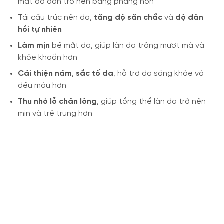
mặt da dần trở nên bằng phẳng hơn
Tái cấu trúc nền da,
tăng độ săn chắc
và
độ đàn
hồi tự nhiên
Làm mịn
bề mặt da, giúp làn da trông mượt mà và
khỏe khoắn hơn
Cải thiện nám
,
sắc tố da
, hỗ trợ da sáng khỏe và
đều màu hơn
Thu nhỏ lỗ chân lông
, giúp tổng thể làn da trở nên
mịn và trẻ trung hơn