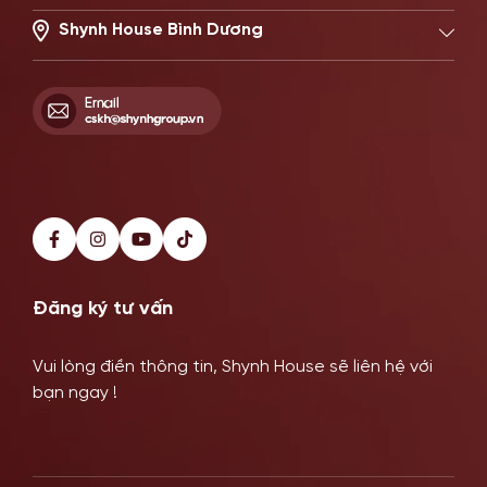
22 Đường số 20, Phường Thủ Đức, TP.HCM
Hotline: 0902869997
Shynh House Bình Dương
514–516 Đại Lộ Bình Dương, Phường Phú Lợi, TP HCM
Hotline: 0899341818
Đăng ký tư vấn
Vui lòng điền thông tin, Shynh House sẽ liên hệ với
bạn ngay !