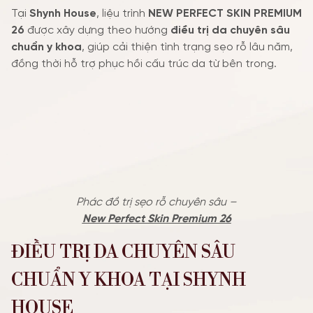
Tại
Shynh House
, liệu trình
NEW PERFECT SKIN PREMIUM
TIN TỨC SỰ KIỆN
26
được xây dựng theo hướng
điều trị da chuyên sâu
chuẩn y khoa
, giúp cải thiện tình trạng sẹo rỗ lâu năm,
ƯU ĐÃI
đồng thời hỗ trợ phục hồi cấu trúc da từ bên trong.
Phác đồ trị sẹo rỗ chuyên sâu –
New Perfect Skin Premium 26
ĐIỀU TRỊ DA CHUYÊN SÂU
CHUẨN Y KHOA TẠI SHYNH
HOUSE