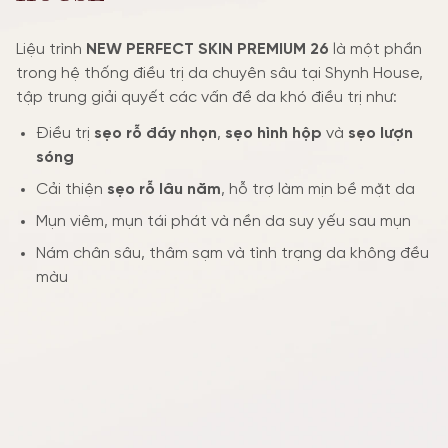
Liệu trình
NEW PERFECT SKIN PREMIUM 26
là một phần
trong hệ thống điều trị da chuyên sâu tại Shynh House,
tập trung giải quyết các vấn đề da khó điều trị như:
Điều trị
sẹo rỗ đáy nhọn
,
sẹo hình hộp
và
sẹo lượn
sóng
Cải thiện
sẹo rỗ lâu năm
, hỗ trợ làm mịn bề mặt da
Mụn viêm, mụn tái phát và nền da suy yếu sau mụn
Nám chân sâu, thâm sạm và tình trạng da không đều
màu