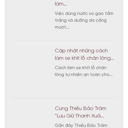
làm...
Việc dùng nước vo gạo tắm
trắng và dưỡng da căng
mượt...
Cập nhật những cách
làm se khít lỗ chân lông...
Cách làm se khít lỗ chân
lông tự nhiên an toàn cho...
Cùng Thiều Bảo Trâm
“Lưu Giữ Thanh Xuâ...
Gần đây Thiều Bảo Trâm