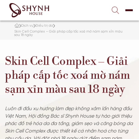
Liên hệ với chúng tôi
1900 989 800
Dịch vụ
Điều trị da
TRANG CHỦ
Skin Cell Complex – Giải pháp cấp tốc xoá mờ nám sạm xỉn màu
sau 18 ngày
VỀ SHYNH HOUSE
Skin Cell Complex – Giải
ĐIỀU TRỊ DA
pháp cấp tốc xoá mờ nám
NÂNG CƠ – TRẺ HÓA
sạm xỉn màu sau 18 ngày
TẮM TRẮNG
Luôn đi đầu xu hướng làm đẹp không xâm lấn hàng đầu
Việt Nam, Hội đồng Bác sĩ Shynh House tự hào giới thiệu
GIẢM BÉO
phác đồ trẻ hóa da đa tầng, giảm sẹo và căng bóng da
Skin Cell Complex được thiết kế cá nhân hoá cho từng
TƯ VẤN
nhu cầu da. Với đột phá 18 ngày dứt điểm sạm nám,