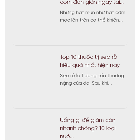
cơm đơn giản ngay tại...
Những hạt mụn như hạt cơm
mọc lên trên cơ thể khiến...
Top 10 thuốc trị sẹo rỗ
hiệu quả nhất hiện nay
Sẹo rỗ là 1 dạng tổn thương
nặng của da. Sau khi...
Uống gì để giảm cân
nhanh chóng? 10 loại
nướ...