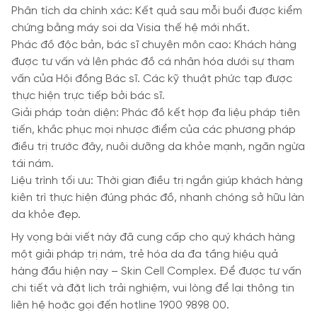
Phân tích da chính xác: Kết quả sau mỗi buổi được kiểm
chứng bằng máy soi da Visia thế hệ mới nhất.
Phác đồ độc bản, bác sĩ chuyên môn cao: Khách hàng
được tư vấn và lên phác đồ cá nhân hóa dưới sự tham
vấn của Hội đồng Bác sĩ. Các kỹ thuật phức tạp được
thực hiện trực tiếp bởi bác sĩ.
Giải pháp toàn diện: Phác đồ kết hợp đa liệu pháp tiên
tiến, khắc phục mọi nhược điểm của các phương pháp
điều trị trước đây, nuôi dưỡng da khỏe mạnh, ngăn ngừa
tái nám.
Liệu trình tối ưu: Thời gian điều trị ngắn giúp khách hàng
kiên trì thực hiện đúng phác đồ, nhanh chóng sở hữu làn
da khỏe đẹp.
Hy vọng bài viết này đã cung cấp cho quý khách hàng
một giải pháp trị nám, trẻ hóa da đa tầng hiệu quả
hàng đầu hiện nay – Skin Cell Complex. Để được tư vấn
chi tiết và đặt lịch trải nghiệm, vui lòng để lại thông tin
liên hệ hoặc gọi đến hotline 1900 9898 00.