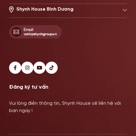
22 Đường số 20, Phường Thủ Đức, TP.HCM
Hotline: 0902869997
Shynh House Bình Dương
514–516 Đại Lộ Bình Dương, Phường Phú Lợi, TP HCM
Hotline: 0899341818
Đăng ký tư vấn
Vui lòng điền thông tin, Shynh House sẽ liên hệ với
bạn ngay !