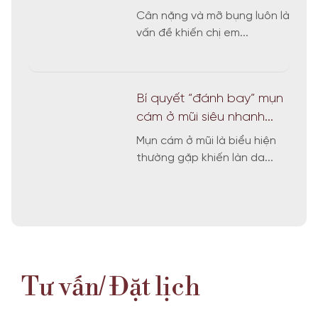
Cân nặng và mỡ bụng luôn là
vấn đề khiến chị em...
Bí quyết “đánh bay” mụn
cám ở mũi siêu nhanh...
Mụn cám ở mũi là biểu hiện
thường gặp khiến làn da...
Tư vấn/ Đặt lịch