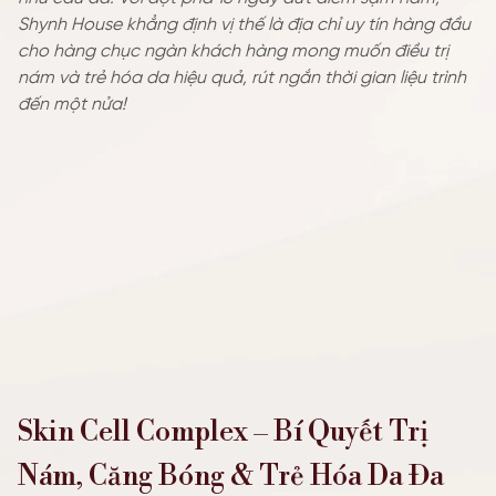
Shynh House khẳng định vị thế là địa chỉ uy tín hàng đầu
TIN TỨC SỰ KIỆN
cho hàng chục ngàn khách hàng mong muốn điều trị
nám và trẻ hóa da hiệu quả, rút ngắn thời gian liệu trình
ƯU ĐÃI
đến một nửa!
Skin Cell Complex – Bí Quyết Trị
Nám, Căng Bóng & Trẻ Hóa Da Đa