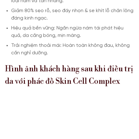
loại nám và tàn nhang.
Giảm 80% sẹo rỗ, sẹo đáy nhọn & se khít lỗ chân lông
đáng kinh ngạc.
Hiệu quả bền vững: Ngăn ngừa nám tái phát hiệu
quả, da căng bóng, mịn màng.
Trải nghiệm thoải mái: Hoàn toàn không đau, không
cần nghỉ dưỡng.
Hình ảnh khách hàng sau khi điều trị
da với phác đồ Skin Cell Complex