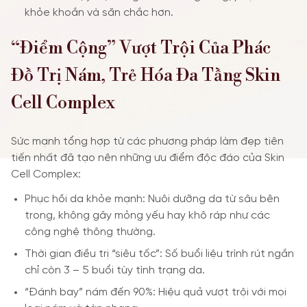
khỏe khoắn và săn chắc hơn.
“Điểm Cộng” Vượt Trội Của Phác
Đồ Trị Nám, Trẻ Hóa Đa Tầng Skin
Cell Complex
Sức mạnh tổng hợp từ các phương pháp làm đẹp tiên
tiến nhất đã tạo nên những ưu điểm độc đáo của Skin
Cell Complex:
Phục hồi da khỏe mạnh: Nuôi dưỡng da từ sâu bên
trong, không gây mỏng yếu hay khô ráp như các
công nghệ thông thường.
Thời gian điều trị “siêu tốc”: Số buổi liệu trình rút ngắn
chỉ còn 3 – 5 buổi tùy tình trạng da.
“Đánh bay” nám đến 90%: Hiệu quả vượt trội với mọi