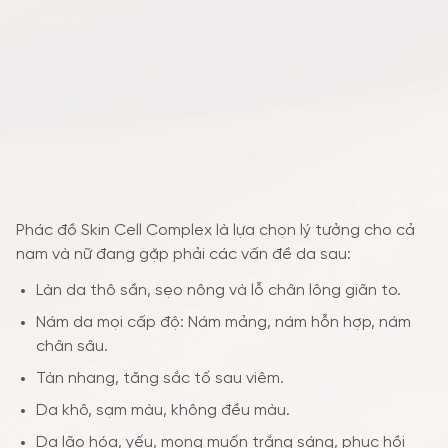
Phác đồ Skin Cell Complex là lựa chọn lý tưởng cho cả
nam và nữ đang gặp phải các vấn đề da sau:
Làn da thô sần, sẹo nông và lỗ chân lông giãn to.
Nám da mọi cấp độ: Nám mảng, nám hỗn hợp, nám
chân sâu.
Tàn nhang, tăng sắc tố sau viêm.
Da khô, sạm màu, không đều màu.
Da lão hóa, yếu, mong muốn trắng sáng, phục hồi