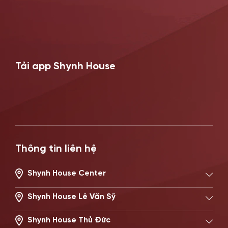
Tải app Shynh House
Thông tin liên hệ
Shynh House Center
194/2 Nguyễn Trọng Tuyển, Phường Phú Nhuận, TP.HCM
Hotline: 0896621619
Shynh House Lê Văn Sỹ
506 Lê Văn Sỹ, Phường Nhiêu Lộc, TP.HCM
Hotline: 0896671717
Shynh House Thủ Đức