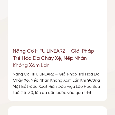
TIN TỨC SỰ KIỆN
ƯU ĐÃI
Nâng Cơ HIFU LINEARZ – Giải Pháp
Trẻ Hóa Da Chảy Xệ, Nếp Nhăn
Không Xâm Lấn
Nâng Cơ HIFU LINEARZ – Giải Pháp Trẻ Hóa Da
Chảy Xệ, Nếp Nhăn Không Xâm Lấn Khi Gương
Mặt Bắt Đầu Xuất Hiện Dấu Hiệu Lão Hóa Sau
tuổi 25-30, làn da dần bước vào quá trình...