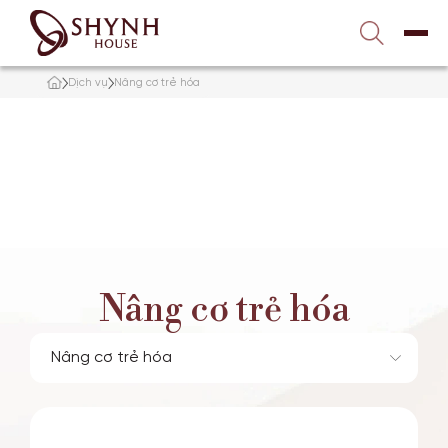
Liên hệ với chúng tôi
1900 989 800
Dịch vụ
Nâng cơ trẻ hóa
TRANG CHỦ
VỀ SHYNH HOUSE
ĐIỀU TRỊ DA
NÂNG CƠ – TRẺ HÓA
Nâng cơ trẻ hóa
TẮM TRẮNG
GIẢM BÉO
TƯ VẤN