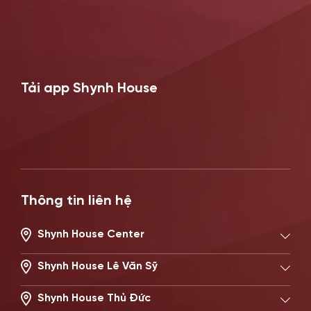
Tải app Shynh House
Thông tin liên hệ
Shynh House Center
194/2 Nguyễn Trọng Tuyển, Phường Phú Nhuận, TP.HCM
Hotline: 0896621619
Shynh House Lê Văn Sỹ
506 Lê Văn Sỹ, Phường Nhiêu Lộc, TP.HCM
Hotline: 0896671717
Shynh House Thủ Đức