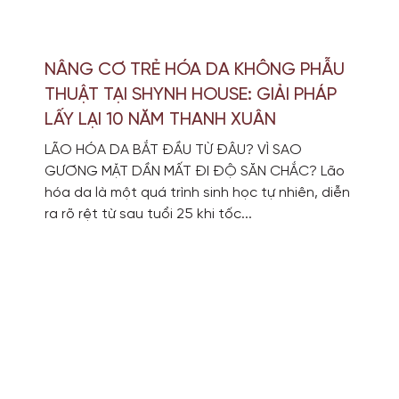
NÂNG CƠ TRẺ HÓA DA KHÔNG PHẪU
THUẬT TẠI SHYNH HOUSE: GIẢI PHÁP
LẤY LẠI 10 NĂM THANH XUÂN
LÃO HÓA DA BẮT ĐẦU TỪ ĐÂU? VÌ SAO
GƯƠNG MẶT DẦN MẤT ĐI ĐỘ SĂN CHẮC? Lão
hóa da là một quá trình sinh học tự nhiên, diễn
ra rõ rệt từ sau tuổi 25 khi tốc...