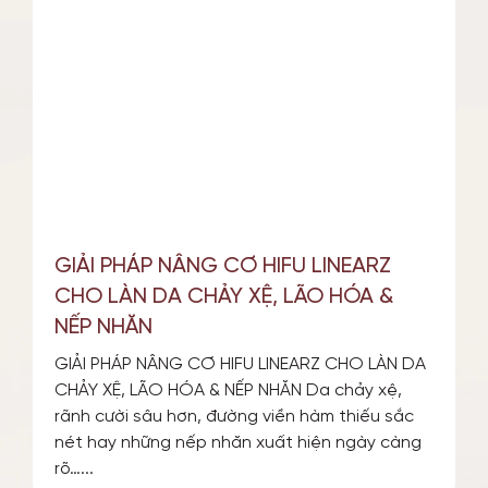
GIẢI PHÁP NÂNG CƠ HIFU LINEARZ
CHO LÀN DA CHẢY XỆ, LÃO HÓA &
NẾP NHĂN
GIẢI PHÁP NÂNG CƠ HIFU LINEARZ CHO LÀN DA
CHẢY XỆ, LÃO HÓA & NẾP NHĂN Da chảy xệ,
rãnh cười sâu hơn, đường viền hàm thiếu sắc
nét hay những nếp nhăn xuất hiện ngày càng
rõ…...