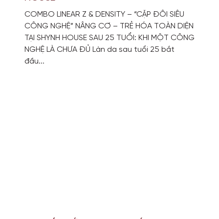
COMBO LINEAR Z & DENSITY – “CẶP ĐÔI SIÊU
CÔNG NGHỆ” NÂNG CƠ – TRẺ HÓA TOÀN DIỆN
TẠI SHYNH HOUSE SAU 25 TUỔI: KHI MỘT CÔNG
NGHỆ LÀ CHƯA ĐỦ Làn da sau tuổi 25 bắt
đầu...