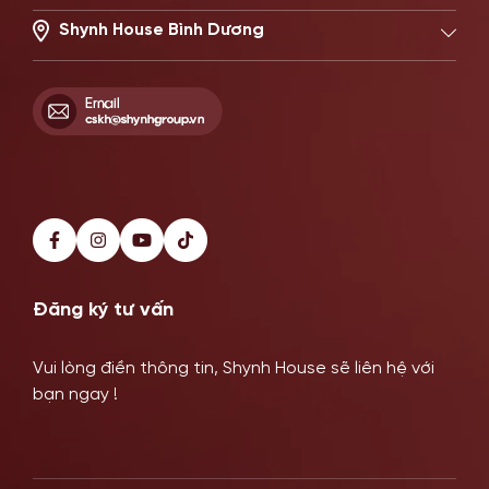
22 Đường số 20, Phường Thủ Đức, TP.HCM
Hotline: 0902869997
Shynh House Bình Dương
514–516 Đại Lộ Bình Dương, Phường Phú Lợi, TP HCM
Hotline: 0899341818
Đăng ký tư vấn
Vui lòng điền thông tin, Shynh House sẽ liên hệ với
bạn ngay !