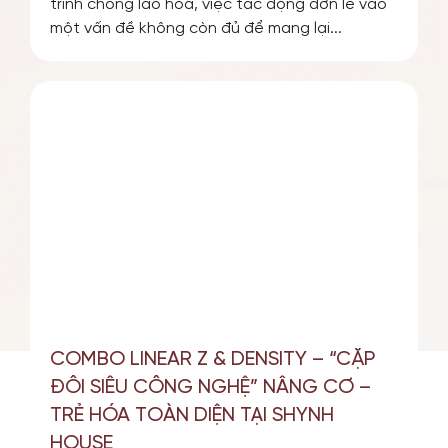
trình chống lão hóa, việc tác động đơn lẻ vào
một vấn đề không còn đủ để mang lại...
COMBO LINEAR Z & DENSITY – “CẶP
ĐÔI SIÊU CÔNG NGHỆ” NÂNG CƠ –
TRẺ HÓA TOÀN DIỆN TẠI SHYNH
HOUSE