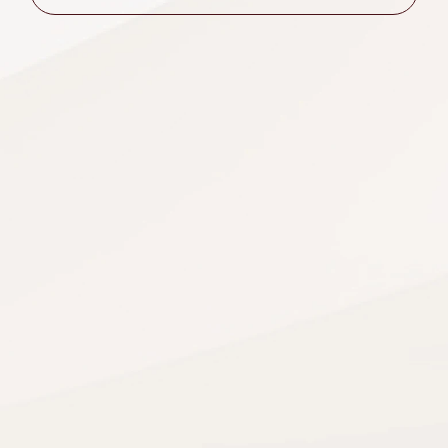
TIN TỨC SỰ KIỆN
ƯU ĐÃI