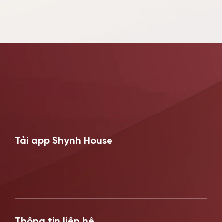
Shynh House Lê Văn Sỹ
Địa chỉ: 506 Lê Văn Sỹ, Phường 14, Quận 3,
TP. HCM
0896671717
ĐẶT LỊCH NGAY
Tải app Shynh House
Thông tin liên hệ