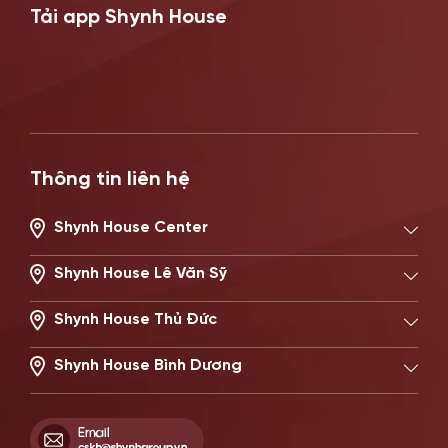
Tải app Shynh House
Thông tin liên hệ
Shynh House Center
194/2 Nguyễn Trọng Tuyển, Phường Phú Nhuận, TP.HCM
Hotline: 0896621619
Shynh House Lê Văn Sỹ
506 Lê Văn Sỹ, Phường Nhiêu Lộc, TP.HCM
Hotline: 0896671717
Shynh House Thủ Đức
22 Đường số 20, Phường Thủ Đức, TP.HCM
Hotline: 0902869997
Shynh House Bình Dương
514–516 Đại Lộ Bình Dương, Phường Phú Lợi, TP HCM
Hotline: 0899341818