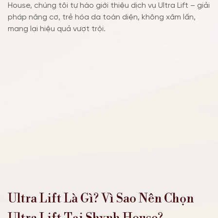
House, chúng tôi tự hào giới thiệu dịch vụ Ultra Lift – giải
TIN TỨC SỰ KIỆN
pháp nâng cơ, trẻ hóa da toàn diện, không xâm lấn,
mang lại hiệu quả vượt trội.
ƯU ĐÃI
Ultra Lift Là Gì? Vì Sao Nên Chọn