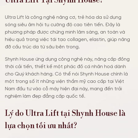
Ultra Lift Tại Shynh House?
Ultra Lift là công nghệ nâng cơ, trẻ hóa da sử dụng
sóng siêu âm hội tụ cường độ cao tiên tiến. Đây là
phương pháp được chứng minh lâm sàng, an toàn và
hiệu quả trong việc tái tạo collagen, elastin, giúp nâng
đỡ cấu trúc da từ sâu bên trong.
Shynh House ứng dụng công nghệ này, nâng cấp đồng
thời cải tiến, thiết kế một phác đồ cá nhân hoá dành
cho Quý khách hàng. Có thể nói Shynh House chính là
một trong số ít những viện thẩm mỹ cao cấp tại Việt
Nam đầu tư vào cỗ máy hiện đại này, mang đến trải
nghiệm làm đẹp đẳng cấp quốc tế.
Lý do Ultra Lift tại Shynh House là
lựa chọn tối ưu nhất?