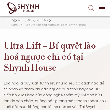
Liên hệ với chúng tôi
1900 989 800
Dịch vụ
Nâng cơ trẻ hóa
TRANG CHỦ
Ultra Lift – Bí quyết lão hoá ngược chỉ có tại Shynh House
VỀ SHYNH HOUSE
Ultra Lift – Bí quyết lão
ĐIỀU TRỊ DA
hoá ngược chỉ có tại
Shynh House
NÂNG CƠ – TRẺ HÓA
TẮM TRẮNG
Lão hóa là quy luật tự nhiên, nhưng liệu có cách nào để
trì hoãn và thậm chí đảo ngược quá trình này? Với sự
GIẢM BÉO
tiến bộ vượt bậc của công nghệ thẩm mỹ, việc sở hữu
làn da săn chắc, đường nét gương mặt thanh thoát như
TƯ VẤN
tuổi đôi mươi không còn là mơ ước xa vời. Tại Shynh