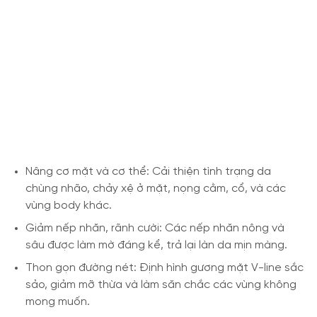
Nâng cơ mặt và cơ thể: Cải thiện tình trạng da
chùng nhão, chảy xệ ở mặt, nọng cằm, cổ, và các
vùng body khác.
Giảm nếp nhăn, rãnh cười: Các nếp nhăn nông và
sâu được làm mờ đáng kể, trả lại làn da mịn màng.
Thon gọn đường nét: Định hình gương mặt V-line sắc
sảo, giảm mỡ thừa và làm săn chắc các vùng không
mong muốn.