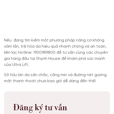
Nếu đang tìm kiếm một phương pháp nâng cơ không
xâm lấn, trẻ hóa da hiệu quả nhanh chóng và an toàn,
liên lạc Hotline: 1900989800 để tư vấn cùng các chuyên
gia hàng đầu tại Shynh House để khám phá sức mạnh
của Ultra Lift.
Sở hữu làn da săn chắc, căng mịn và đường nét gương
mặt thanh thoát chưa bao giờ dễ dàng đến thế!
Đăng ký tư vấn