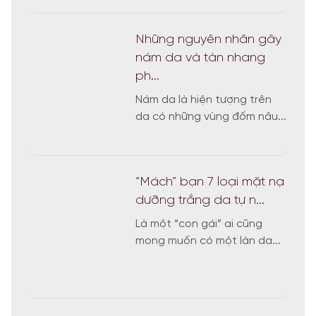
Những nguyên nhân gây
nám da và tàn nhang
ph...
Nám da là hiện tượng trên
da có những vùng đốm nâu...
“Mách” bạn 7 loại mặt nạ
dưỡng trắng da tự n...
Là một “con gái” ai cũng
mong muốn có một làn da...