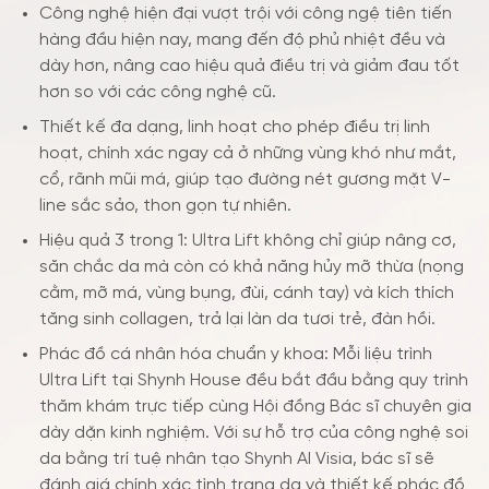
Công nghệ hiện đại vượt trội với công ngệ tiên tiến
hàng đầu hiện nay, mang đến độ phủ nhiệt đều và
dày hơn, nâng cao hiệu quả điều trị và giảm đau tốt
hơn so với các công nghệ cũ.
Thiết kế đa dạng, linh hoạt cho phép điều trị linh
hoạt, chính xác ngay cả ở những vùng khó như mắt,
cổ, rãnh mũi má, giúp tạo đường nét gương mặt V-
line sắc sảo, thon gọn tự nhiên.
Hiệu quả 3 trong 1: Ultra Lift không chỉ giúp nâng cơ,
săn chắc da mà còn có khả năng hủy mỡ thừa (nọng
cằm, mỡ má, vùng bụng, đùi, cánh tay) và kích thích
tăng sinh collagen, trả lại làn da tươi trẻ, đàn hồi.
Phác đồ cá nhân hóa chuẩn y khoa: Mỗi liệu trình
Ultra Lift tại Shynh House đều bắt đầu bằng quy trình
thăm khám trực tiếp cùng Hội đồng Bác sĩ chuyên gia
dày dặn kinh nghiệm. Với sự hỗ trợ của công nghệ soi
da bằng trí tuệ nhân tạo Shynh AI Visia, bác sĩ sẽ
đánh giá chính xác tình trạng da và thiết kế phác đồ