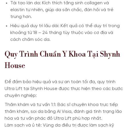
Tái tạo làn da: Kích thích tăng sinh collagen và
elastin tự nhiên, giúp da săn chắc, đàn hồi và trẻ
trung hơn.
Hiệu quả duy trì lâu dài: Kết quả có thể duy trì trong
khoảng từ 18 – 24 tháng tùy thuộc vào cơ địa và
cách chăm sóc da.
Quy Trình Chuẩn Y Khoa Tại Shynh
House
Để đảm bảo hiệu quả và sự an toàn tối đa, quy trình
Ultra Lift tại Shynh House được thực hiện theo các bước
chuyên nghiệp:
Thăm khám và tư vấn 1:1: Bác sĩ chuyên khoa trực tiếp
thăm khám, soi da bằng AI Visia, đánh giá tình trạng lão
hóa và tư vấn phác đồ Ultra Lift phù hợp nhất.
Làm sạch và ủ tê: Vùng da điều trị được làm sạch kỹ