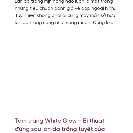
Làn da trắng mịn hồng hào luôn là một trong
những tiêu chuẩn đánh giá vẻ đẹp ngoại hình.
Tuy nhiên không phải ai cũng may mắn sở hữu
làn da trắng sáng như mong muốn. Đừng lo...
Tắm trắng White Glow – Bí thuật
đứng sau làn da trắng tuyết của