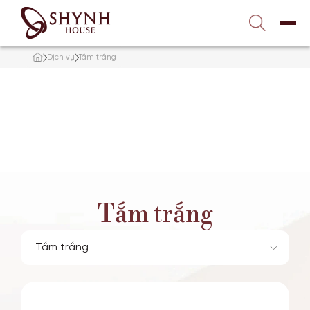
Liên hệ với chúng tôi
1900 989 800
Dịch vụ
Tắm trắng
TRANG CHỦ
VỀ SHYNH HOUSE
ĐIỀU TRỊ DA
NÂNG CƠ – TRẺ HÓA
Tắm trắng
TẮM TRẮNG
GIẢM BÉO
TƯ VẤN