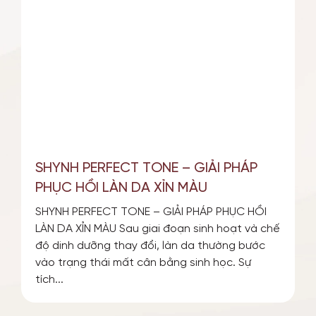
TIN TỨC SỰ KIỆN
ƯU ĐÃI
SHYNH PERFECT TONE – GIẢI PHÁP
PHỤC HỒI LÀN DA XỈN MÀU
SHYNH PERFECT TONE – GIẢI PHÁP PHỤC HỒI
LÀN DA XỈN MÀU Sau giai đoạn sinh hoạt và chế
độ dinh dưỡng thay đổi, làn da thường bước
vào trạng thái mất cân bằng sinh học. Sự
tích...