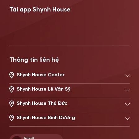
Tải app Shynh House
Thông tin liên hệ
Shynh House Center
194/2 Nguyễn Trọng Tuyển, Phường Phú Nhuận, TP.HCM
Hotline: 0896621619
Shynh House Lê Văn Sỹ
506 Lê Văn Sỹ, Phường Nhiêu Lộc, TP.HCM
Hotline: 0896671717
Shynh House Thủ Đức
22 Đường số 20, Phường Thủ Đức, TP.HCM
Hotline: 0902869997
Shynh House Bình Dương
514–516 Đại Lộ Bình Dương, Phường Phú Lợi, TP HCM
Hotline: 0899341818