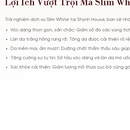
Lợi Ích Vượt Trội Mà Slim Wh
Trải nghiệm dịch vụ Slim White tại Shynh House, bạn sẽ nh
Vóc dáng thon gọn, săn chắc: Giảm số đo các vùng tích
Làn da trắng hồng rạng rỡ: Tông da được cải thiện rõ r
Da mềm mại, ẩm mượt: Dưỡng chất thẩm thấu sâu giúp
Tăng cường sự tự tin: Sở hữu vóc dáng và làn da mơ ước
Sức khỏe cải thiện: Giảm lượng mỡ thừa cục bộ cũng gó