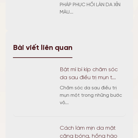
PHÁP PHỤC HỒI LÀN DA XỈN
MÀU...
Bài viết liên quan
Bật mí bí kíp chăm sóc
da sau điều trị mụn t...
Chăm sóc da sau điều trị
mụn một trong những bước
vô...
Cách làm mịn da mặt
căng bóng, hồng hào