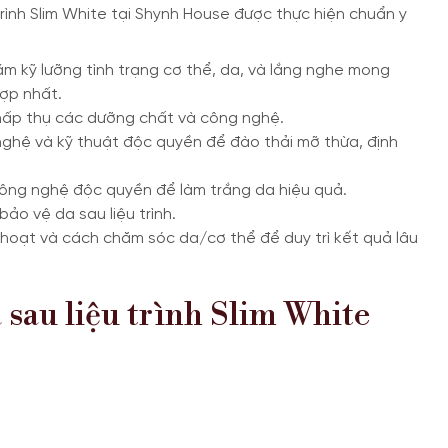
rình Slim White tại Shynh House được thực hiện chuẩn y
 kỹ lưỡng tình trạng cơ thể, da, và lắng nghe mong
ợp nhất.
 hấp thụ các dưỡng chất và công nghệ.
ghệ và kỹ thuật độc quyền để đào thải mỡ thừa, định
công nghệ độc quyền để làm trắng da hiệu quả.
o vệ da sau liệu trình.
 hoạt và cách chăm sóc da/cơ thể để duy trì kết quả lâu
sau liệu trình Slim White