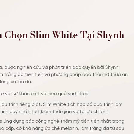
n Chọn Slim White Tại Shynh
há, được nghiên cứu và phát triển độc quyền bởi Shynh
m trắng da tiên tiến và phương pháp đào thải mỡ thừa an
dáng và làn da.
 với sự khác biệt và hiệu quả vượt trội:
iệu trình riêng biệt, Slim White tích hợp cả quá trình làm
nh duy nhất, tiết kiệm thời gian và tối ưu chi phí.
e ứng dụng các công nghệ thẩm mỹ tiên tiến nhất trong
o cấp, có khả năng ức chế melanin, làm trắng da từ sâu