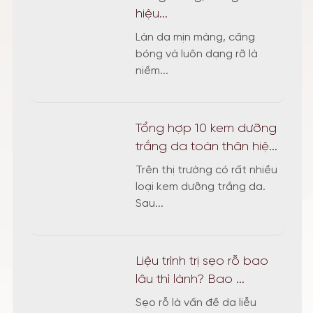
hiệu...
Làn da mịn màng, căng
bóng và luôn dạng rỡ là
niềm...
Tổng hợp 10 kem dưỡng
trắng da toàn thân hiệ...
Trên thị trường có rất nhiều
loại kem dưỡng trắng da.
Sau...
Liệu trình trị sẹo rỗ bao
lâu thì lành? Bao ...
Sẹo rỗ là vấn đề da liễu