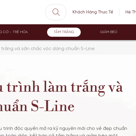
Khách Hàng Thực Tế
Hệ T
G CƠ – TRẺ HÓA
TẮM TRẮNG
GIẢM BÉO
àm trắng và săn chắc vóc dáng chuẩn S-Line
trình làm trắng và
huẩn S-Line
liệu trình độc quyền mở ra kỷ nguyên mới cho vẻ đẹp chuẩn
đẹp toàn diện, kết hợp cả tắm trắng và giảm béo một