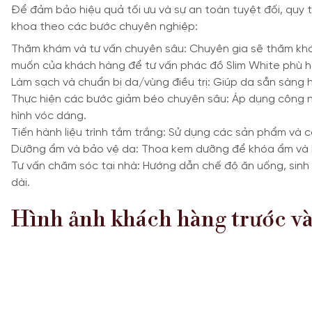
Để đảm bảo hiệu quả tối ưu và sự an toàn tuyệt đối, quy t
khoa theo các bước chuyên nghiệp:
Thăm khám và tư vấn chuyên sâu: Chuyên gia sẽ thăm khám
muốn của khách hàng để tư vấn phác đồ Slim White phù h
Làm sạch và chuẩn bị da/vùng điều trị: Giúp da sẵn sàng
Thực hiện các bước giảm béo chuyên sâu: Áp dụng công n
hình vóc dáng.
Tiến hành liệu trình tắm trắng: Sử dụng các sản phẩm và 
Dưỡng ẩm và bảo vệ da: Thoa kem dưỡng để khóa ẩm và bả
Tư vấn chăm sóc tại nhà: Hướng dẫn chế độ ăn uống, sinh
dài.
Hình ảnh khách hàng trước và 