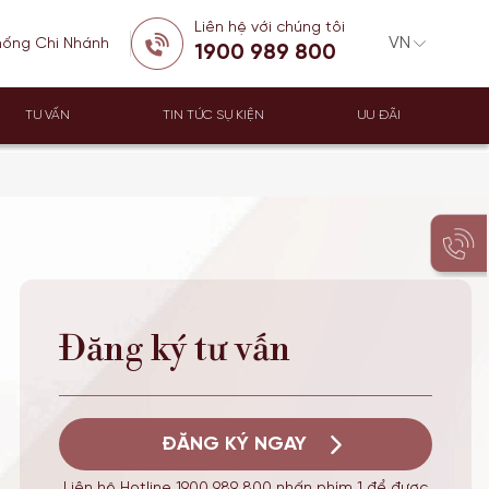
Liên hệ với chúng tôi
hống Chi Nhánh
1900 989 800
TƯ VẤN
TIN TỨC SỰ KIỆN
ƯU ĐÃI
Đăng ký tư vấn
ĐĂNG KÝ NGAY
Liên hệ Hotline 1900 989 800 nhấn phím 1 để được