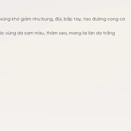
 vùng khó giảm như bụng, đùi, bắp tay, tạo đường cong cơ
các vùng da sạm màu, thâm sẹo, mang lại làn da trắng