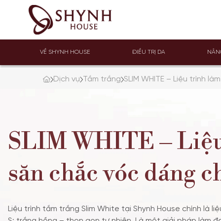
VỀ SHYNH HOUSE
ĐIỀU TRỊ DA
NÂN
Dịch vụ
Tắm trắng
SLIM WHITE – Liệu trình l
SLIM WHITE – Liệu 
săn chắc vóc dáng c
Liệu trình tắm trắng Slim White tại Shynh House chính là 
S: trắng hồng – thon gọn tự nhiên. Là một giải pháp làm 