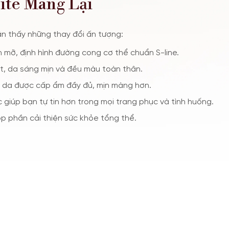
ite Mang Lại
ận thấy những thay đổi ấn tượng:
 mỡ, định hình đường cong cơ thể chuẩn S-line.
ệt, da sáng mịn và đều màu toàn thân.
 da được cấp ẩm đầy đủ, mịn màng hơn.
 giúp bạn tự tin hơn trong mọi trang phục và tình huống.
p phần cải thiện sức khỏe tổng thể.