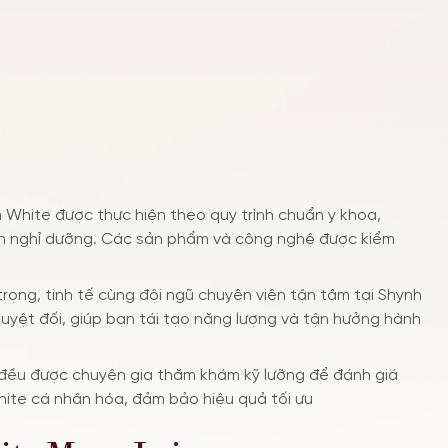
im White được thực hiện theo quy trình chuẩn y khoa,
an nghỉ dưỡng. Các sản phẩm và công nghệ được kiểm
rọng, tinh tế cùng đội ngũ chuyên viên tận tâm tại Shynh
uyệt đối, giúp bạn tái tạo năng lượng và tận hưởng hành
 đều được chuyên gia thăm khám kỹ lưỡng để đánh giá
White cá nhân hóa, đảm bảo hiệu quả tối ưu