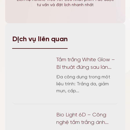
tư vấn và đặt lịch nhanh nhất
Dịch vụ liên quan
Tắm trắng White Glow –
Bí thuật đứng sau làn...
Đa công dụng trong một
liệu trình: Trắng da, giảm
mụn, cấp...
Bio Light 6D – Công
nghệ tắm trắng ánh...