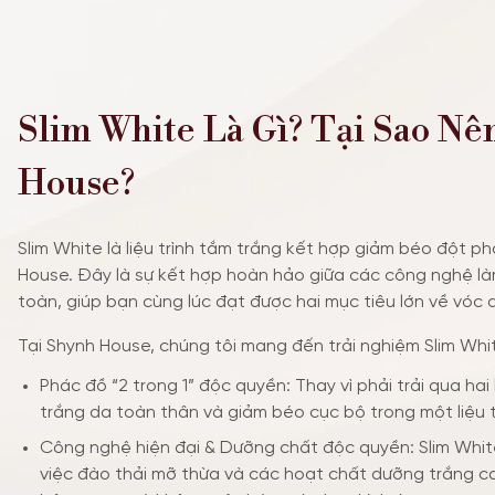
Slim White Là Gì? Tại Sao Nê
House?
Slim White là liệu trình tắm trắng kết hợp giảm béo đột p
House. Đây là sự kết hợp hoàn hảo giữa các công nghệ là
toàn, giúp bạn cùng lúc đạt được hai mục tiêu lớn về vóc 
Tại Shynh House, chúng tôi mang đến trải nghiệm Slim White
Phác đồ “2 trong 1” độc quyền: Thay vì phải trải qua hai l
trắng da toàn thân và giảm béo cục bộ trong một liệu trì
Công nghệ hiện đại & Dưỡng chất độc quyền: Slim Whit
việc đào thải mỡ thừa và các hoạt chất dưỡng trắng ca