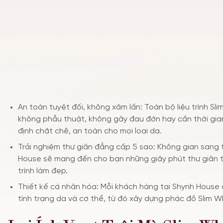
An toàn tuyệt đối, không xâm lấn: Toàn bộ liệu trình Sl
không phẫu thuật, không gây đau đớn hay cần thời gi
định chặt chẽ, an toàn cho mọi loại da.
Trải nghiệm thư giãn đẳng cấp 5 sao: Không gian sang t
House sẽ mang đến cho bạn những giây phút thư giãn t
trình làm đẹp.
Thiết kế cá nhân hóa: Mỗi khách hàng tại Shynh House
tình trạng da và cơ thể, từ đó xây dựng phác đồ Slim 