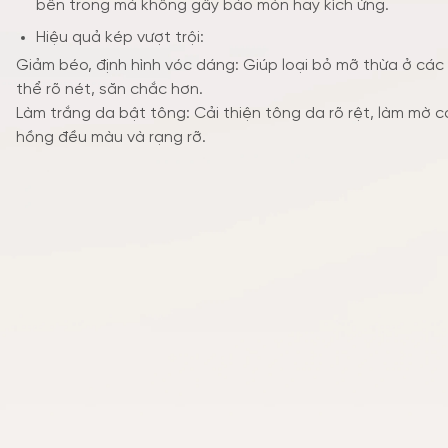
bên trong mà không gây bào mòn hay kích ứng.
Hiệu quả kép vượt trội:
Giảm béo, định hình vóc dáng: Giúp loại bỏ mỡ thừa ở các
thể rõ nét, săn chắc hơn.
Làm trắng da bật tông: Cải thiện tông da rõ rệt, làm mờ 
hồng đều màu và rạng rỡ.