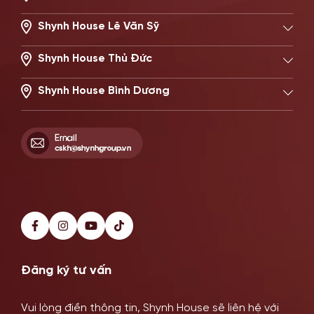
194/2 Nguyễn Trọng Tuyển, Phường Phú Nhuận, TP.HCM
Hotline: 0896621619
Shynh House Lê Văn Sỹ
506 Lê Văn Sỹ, Phường Nhiêu Lộc, TP.HCM
Hotline: 0896671717
Shynh House Thủ Đức
22 Đường số 20, Phường Thủ Đức, TP.HCM
Hotline: 0902869997
Shynh House Bình Dương
514–516 Đại Lộ Bình Dương, Phường Phú Lợi, TP HCM
Hotline: 0899341818
Đăng ký tư vấn
Vui lòng điền thông tin, Shynh House sẽ liên hệ với