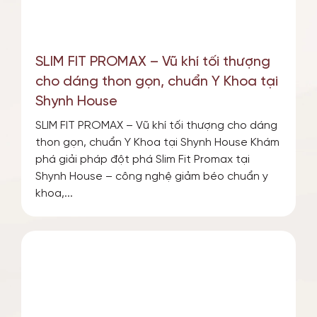
TIN TỨC SỰ KIỆN
SLIM FIT PROMAX – Vũ khí tối thượng
ƯU ĐÃI
cho dáng thon gọn, chuẩn Y Khoa tại
Shynh House
SLIM FIT PROMAX – Vũ khí tối thượng cho dáng
thon gọn, chuẩn Y Khoa tại Shynh House Khám
phá giải pháp đột phá Slim Fit Promax tại
Shynh House – công nghệ giảm béo chuẩn y
khoa,...