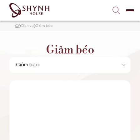
Liên hệ với chúng tôi
1900 989 800
Dịch vụ
Giảm béo
TRANG CHỦ
Giảm béo
VỀ SHYNH HOUSE
ĐIỀU TRỊ DA
NÂNG CƠ – TRẺ HÓA
TẮM TRẮNG
GIẢM BÉO
TƯ VẤN