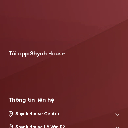
Tải app Shynh House
Thông tin liên hệ
Shynh House Center
194/2 Nguyễn Trọng Tuyển, Phường Phú Nhuận, TP.HCM
Hotline: 0896621619
Shynh House Lê Văn Sỹ