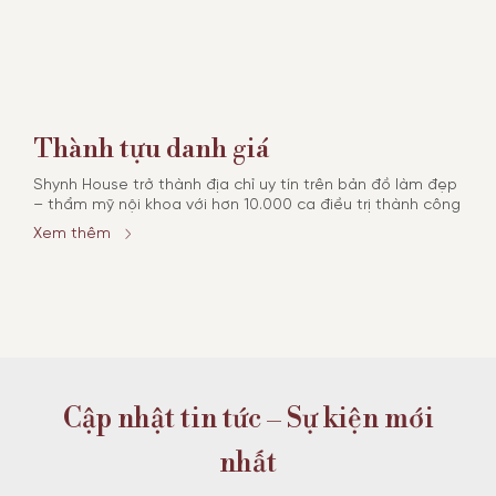
Thành tựu danh giá
Cơ
Shynh House trở thành địa chỉ uy tín trên bản đồ làm đẹp
4 ch
– thẩm mỹ nội khoa với hơn 10.000 ca điều trị thành công
ứng 
tinh
Xem thêm
Xem
Cập nhật tin tức – Sự kiện mới
nhất