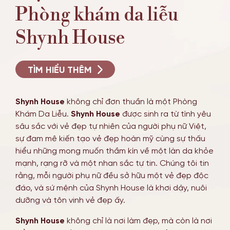
Phòng khám da liễu
TIN TỨC SỰ KIỆN
Shynh House
ƯU ĐÃI
TÌM HIỂU THÊM
Shynh House
không chỉ đơn thuần là một Phòng
Khám Da Liễu.
Shynh House
được sinh ra từ tình yêu
sâu sắc với vẻ đẹp tự nhiên của người phụ nữ Việt,
sự đam mê kiến tạo vẻ đẹp hoàn mỹ cùng sự thấu
hiểu những mong muốn thầm kín về một làn da khỏe
mạnh, rạng rỡ và một nhan sắc tự tin. Chúng tôi tin
rằng, mỗi người phụ nữ đều sở hữu một vẻ đẹp độc
đáo, và sứ mệnh của Shynh House là khơi dậy, nuôi
dưỡng và tôn vinh vẻ đẹp ấy.
Shynh House
không chỉ là nơi làm đẹp, mà còn là nơi