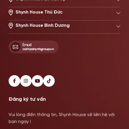
506 Lê Văn Sỹ, Phường Nhiêu Lộc, TP.HCM
Hotline: 0896671717
Shynh House Thủ Đức
22 Đường số 20, Phường Thủ Đức, TP.HCM
Hotline: 0902869997
Shynh House Bình Dương
514–516 Đại Lộ Bình Dương, Phường Phú Lợi, TP HCM
Hotline: 0899341818
Đăng ký tư vấn
Vui lòng điền thông tin, Shynh House sẽ liên hệ với
bạn ngay !