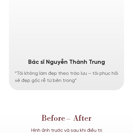
Bác sĩ Nguyễn Thành Trung
“Tôi không làm đẹp theo trào lưu – tôi phục hồi
“
vẻ đẹp gốc rễ từ bên trong”
h
Before – After
Hình ảnh trước và sau khi điều trị