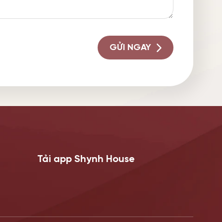
GỬI NGAY
Tải app Shynh House