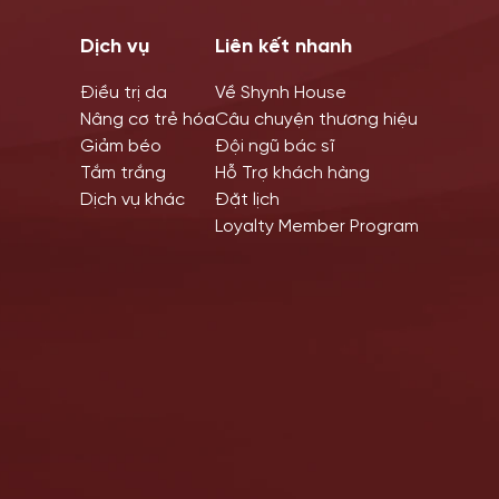
Dịch vụ
Liên kết nhanh
Điều trị da
Về Shynh House
Nâng cơ trẻ hóa
Câu chuyện thương hiệu
Giảm béo
Đội ngũ bác sĩ
Tắm trắng
Hỗ Trợ khách hàng
Dịch vụ khác
Đặt lịch
Loyalty Member Program