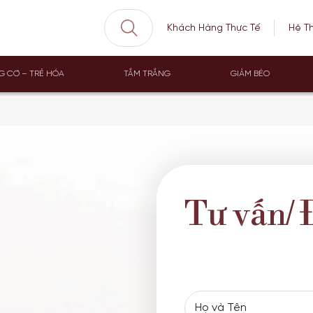
Khách Hàng Thực Tế
Hệ T
G CƠ – TRẺ HÓA
TẮM TRẮNG
GIẢM BÉO
Tư vấn/ 