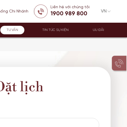
Liên hệ với chúng tôi
hống Chi Nhánh
1900 989 800
TƯ VẤN
TIN TỨC SỰ KIỆN
ƯU ĐÃI
Đặt lịch