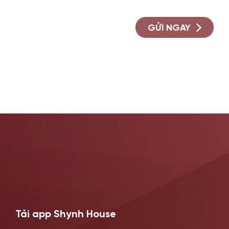
GỬI NGAY
Tải app Shynh House