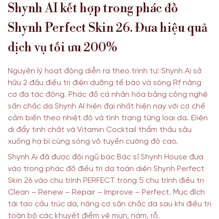
Shynh AI kết hợp trong phác đồ
Shynh Perfect Skin 26. Đưa hiệu quả
dịch vụ tối ưu 200%
Nguyên lý hoạt động diễn ra theo trình tự: Shynh Ai sở
hữu 2 đầu điều trị điện dưỡng tế bào và sóng Rf nâng
cơ đa tác động. Phác đồ cá nhân hóa bằng công nghệ
săn chắc da Shynh AI hiện đại nhất hiện nay với cơ chế
cảm biến theo nhiệt độ và tình trạng từng loại da. Điện
di đẩy tinh chất và Vitamin Cocktail thẩm thấu sâu
xuống hạ bì cùng sóng vô tuyến cường độ cao.
Shynh Ai đã được đội ngũ bác Bác sĩ Shynh House đưa
vào trong phác đồ điều trị da toàn diện Shynh Perfect
Skin 26 vào chu trình PERFECT trong 5 chu trình điều trị
Clean – Renew – Repair – Improve – Perfect. Mục đích
tái tạo cấu trúc da, nâng cơ săn chắc da sau khi điều trị
toàn bộ các khuyết điểm vệ mụn, nám, rỗ.