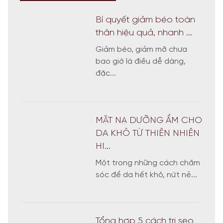
Bí quyết giảm béo toàn
thân hiệu quả, nhanh ...
Giảm béo, giảm mỡ chưa
bao giờ là điều dễ dàng,
đặc...
MẶT NẠ DƯỠNG ẨM CHO
DA KHÔ TỪ THIÊN NHIÊN
HI...
Một trong những cách chăm
sóc để da hết khô, nứt nẻ...
Tổng hợp 5 cách trị sẹo