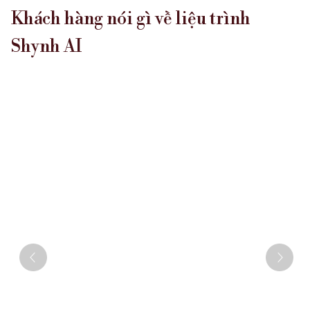
Liên tục nâng cấ
Khách hàng nói gì về liệu trình
trẻ hóa da mới n
Shynh AI
vụ cho khách hàn
Đội ngũ nhân viê
hàng. Shynh House
khách hàng là hạ
Trước khi thực h
khám kỹ càng để 
hợp.
Sau khi điều trị
cách chăm sóc để