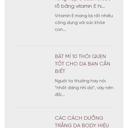
rỗ bằng vitamin E hi...
Vitamin E mang lại rất nhiều
công dụng với sức khỏe
con...
BẬT MÍ 10 THÓI QUEN
TỐT CHO DA BẠN CẦN
BIẾT
Người ta thường hay nói
“nhất dáng nhì da”, vậy nên
đối...
CÁC CÁCH DƯỠNG
TRẮNG DA BODY HIỆU