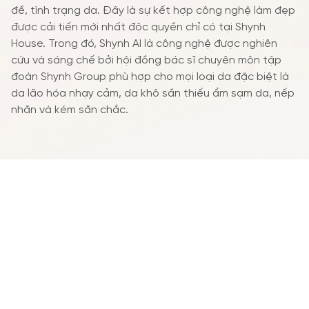
đề, tình trạng da. Đây là sự kết hợp công nghệ làm đẹp
được cải tiến mới nhất độc quyền chỉ có tại Shynh
House. Trong đó, Shynh AI là công nghệ được nghiên
cứu và sáng chế bởi hội đồng bác sĩ chuyên môn tập
đoàn Shynh Group phù hợp cho mọi loại da đặc biệt là
da lão hóa nhạy cảm, da khô sần thiếu ẩm sạm da, nếp
nhăn và kém săn chắc.