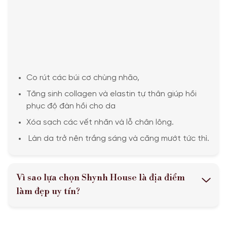
Co rút các búi cơ chùng nhão,
Tăng sinh collagen và elastin tự thân giúp hồi
phục độ đàn hồi cho da
Xóa sạch các vết nhăn và lỗ chân lông.
Làn da trở nên trắng sáng và căng mướt tức thì.
Vì sao lựa chọn Shynh House là địa điểm
làm đẹp uy tín?
Ngày càng được 
tưởng với hệ thố