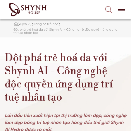
Liên hệ với chúng tôi
1900 989 800
Dịch vụ
Nâng cơ trẻ hóa
TRANG CHỦ
Đột phá trẻ hoá da với Shynh AI – Công nghệ độc quyền ứng dụng
trí tuệ nhân tạo
VỀ SHYNH HOUSE
Đột phá trẻ hoá da với
ĐIỀU TRỊ DA
Shynh AI - Công nghệ
NÂNG CƠ – TRẺ HÓA
độc quyền ứng dụng trí
tuệ nhân tạo
TẮM TRẮNG
GIẢM BÉO
Lần đầu tiên xuất hiện tại thị trường làm đẹp, công nghệ
làm đẹp bằng trí tuệ nhân tạo hàng đầu thế giới Shynh
TƯ VẤN
AI Hydra được ra mắt