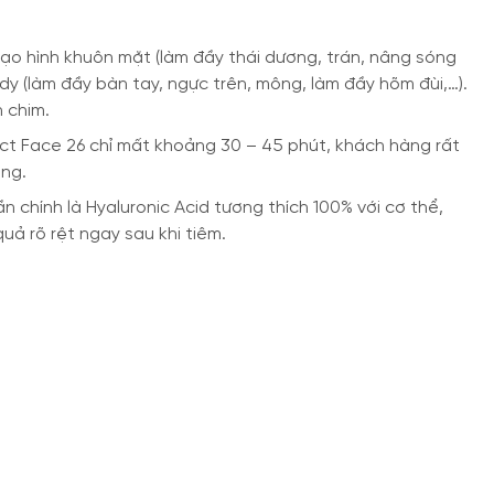
tạo hình khuôn mặt (làm đầy thái dương, trán, nâng sóng
ody (làm đầy bàn tay, ngực trên, mông, làm đầy hõm đùi,…).
 chim.
ect Face 26 chỉ mất khoảng 30 – 45 phút, khách hàng rất
ỡng.
n chính là Hyaluronic Acid tương thích 100% với cơ thể,
ả rõ rệt ngay sau khi tiêm.