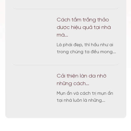
Cách tắm trắng thảo
dược hiệu quả tại nhà
mà...
Là phái đẹp, thì hầu như ai
trong chúng ta đều mong...
Cải‌ ‌thiện‌ ‌làn‌ ‌da‌ ‌nhờ‌
‌những‌ ‌cách‌...
Mụn ẩn và cách trị mụn ẩn
tại nhà luôn là những...