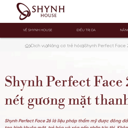
VỀ SHYNH HOUSE
ĐIỀU TRỊ DA
NÂN
Dịch vụ
Nâng cơ trẻ hóa
Shynh Perfect Face 
Shynh Perfect Face 
nét gương mặt thanh
Shynh Perfect Face 26 là liệu pháp thẩm mỹ được đông 
tạo hình khuôn mặt, trẻ hóa và xóa nếp nhăn tức thì. Khô