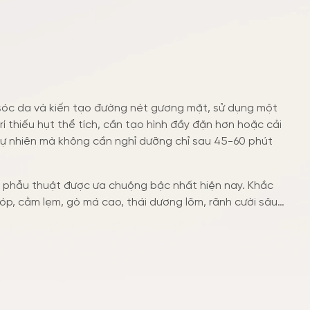
 sóc da và kiến tạo đường nét gương mặt, sử dụng một
rí thiếu hụt thể tích, cần tạo hình đầy đặn hơn hoặc cải
tự nhiên mà không cần nghỉ dưỡng chỉ sau 45-60 phút
 phẫu thuật được ưa chuộng bậc nhất hiện nay. Khắc
p, cằm lẹm, gò má cao, thái dương lõm, rãnh cười sâu…