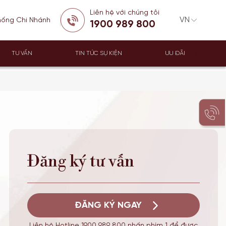
Liên hệ với chúng tôi
hống Chi Nhánh
1900 989 800
TƯ VẤN
TIN TỨC SỰ KIỆN
ƯU ĐÃI
Đăng ký tư vấn
ĐĂNG KÝ NGAY
Liên hệ Hotline 1900 989 800 nhấn phím 1 để được