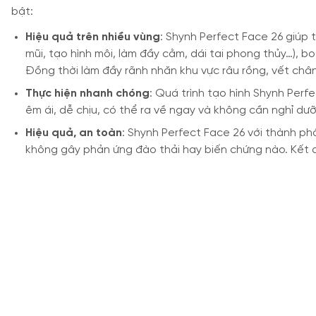
bật:
Hiệu quả trên nhiều vùng
: Shynh Perfect Face 26 giúp 
mũi, tạo hình môi, làm đầy cằm, dái tai phong thủy…), b
Đồng thời làm đầy rãnh nhăn khu vực râu rồng, vết chân
Thực hiện nhanh chóng
: Quá trình tạo hình Shynh Perf
êm ái, dễ chịu, có thể ra về ngay và không cần nghỉ dư
Hiệu quả, an toàn
: Shynh Perfect Face 26 với thành phầ
không gây phản ứng đào thải hay biến chứng nào. Kết qu