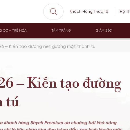
Khách Hàng Thực Tế
Hệ T
G CƠ – TRẺ HÓA
TẮM TRẮNG
GIẢM BÉO
26 – Kiến tạo đường nét gương mặt thanh tú
26 – Kiến tạo đường
 tú
đảo khách hàng Shynh Premium ưa chuộng bởi khả năng
ng chỉ là liệu pháp làm đẹp hàng đầu, tạo hình khuôn mặt