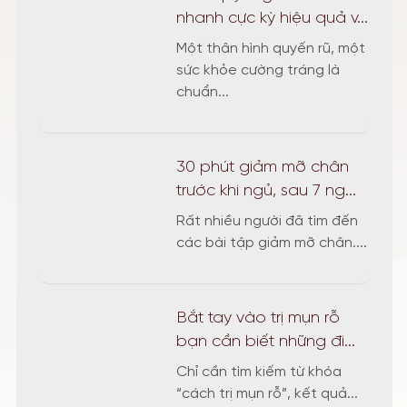
nhanh cực kỳ hiệu quả v...
Một thân hình quyến rũ, một
sức khỏe cường tráng là
chuẩn...
30 phút giảm mỡ chân
trước khi ngủ, sau 7 ng...
Rất nhiều người đã tìm đến
các bài tập giảm mỡ chân....
Bắt tay vào trị mụn rỗ
bạn cần biết những đi...
Chỉ cần tìm kiếm từ khóa
“cách trị mụn rỗ”, kết quả...