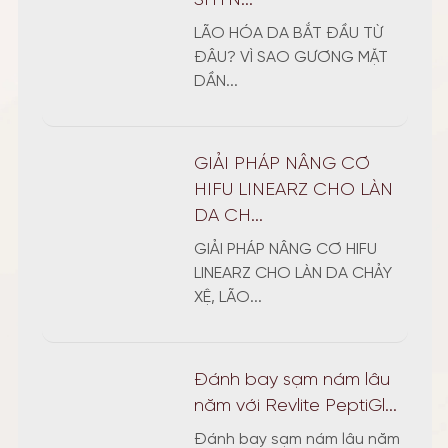
SHYN...
LÃO HÓA DA BẮT ĐẦU TỪ
ĐÂU? VÌ SAO GƯƠNG MẶT
DẦN...
GIẢI PHÁP NÂNG CƠ
HIFU LINEARZ CHO LÀN
DA CH...
GIẢI PHÁP NÂNG CƠ HIFU
LINEARZ CHO LÀN DA CHẢY
XỆ, LÃO...
Đánh bay sạm nám lâu
năm với Revlite PeptiGl...
Đánh bay sạm nám lâu năm