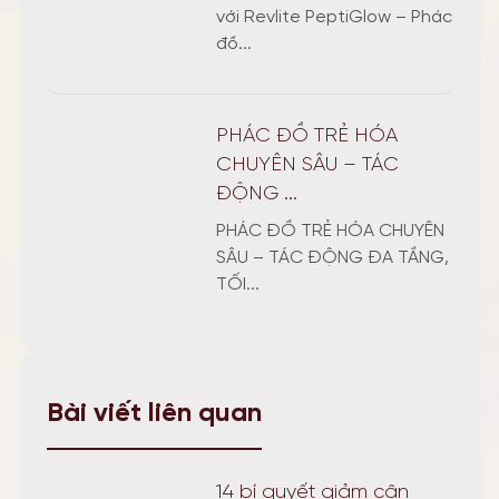
với Revlite PeptiGlow – Phác
đồ...
PHÁC ĐỒ TRẺ HÓA
CHUYÊN SÂU – TÁC
ĐỘNG ...
PHÁC ĐỒ TRẺ HÓA CHUYÊN
SÂU – TÁC ĐỘNG ĐA TẦNG,
TỐI...
Bài viết liên quan
14 bí quyết giảm cân