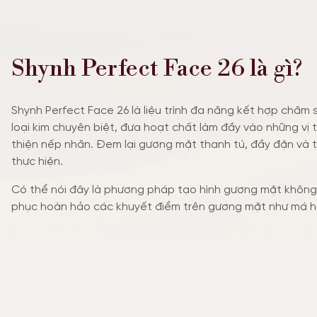
Shynh Perfect Face 26 là gì?
Shynh Perfect Face 26 là liệu trình đa năng kết hợp chăm
loại kim chuyên biệt, đưa hoạt chất làm đầy vào những vị t
thiện nếp nhăn. Đem lại gương mặt thanh tú, đầy đặn và 
thực hiện.
Có thể nói đây là phương pháp tạo hình gương mặt không
phục hoàn hảo các khuyết điểm trên gương mặt như má hó