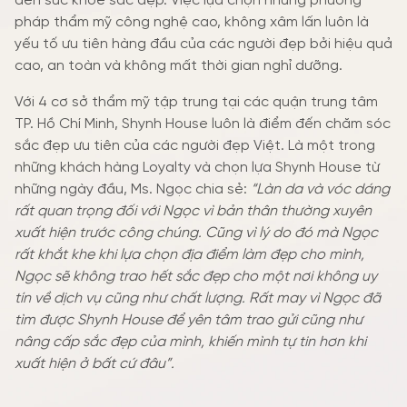
đến sức khỏe sắc đẹp. Việc lựa chọn những phương
pháp thẩm mỹ công nghệ cao, không xâm lấn luôn là
yếu tố ưu tiên hàng đầu của các người đẹp bởi hiệu quả
cao, an toàn và không mất thời gian nghỉ dưỡng.
Với 4 cơ sở thẩm mỹ tập trung tại các quận trung tâm
TP. Hồ Chí Minh, Shynh House luôn là điểm đến chăm sóc
sắc đẹp ưu tiên của các người đẹp Việt. Là một trong
những khách hàng Loyalty và chọn lựa Shynh House từ
những ngày đầu, Ms. Ngọc chia sẻ:
“Làn da và vóc dáng
rất quan trọng đối với Ngọc vì bản thân thường xuyên
xuất hiện trước công chúng. Cũng vì lý do đó mà Ngọc
rất khắt khe khi lựa chọn địa điểm làm đẹp cho mình,
Ngọc sẽ không trao hết sắc đẹp cho một nơi không uy
tín về dịch vụ cũng như chất lượng. Rất may vì Ngọc đã
tìm được Shynh House để yên tâm trao gửi cũng như
nâng cấp sắc đẹp của mình, khiến mình tự tin hơn khi
xuất hiện ở bất cứ đâu”.