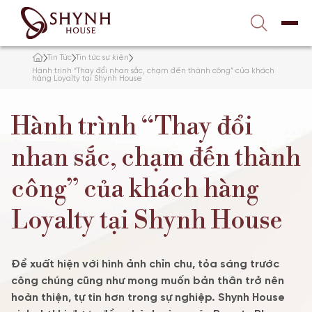
Liên hệ với chúng tôi
1900 989 800
Tin Tức
Tin tức sự kiện
TRANG CHỦ
Hành trình “Thay đổi nhan sắc, chạm đến thành công” của khách
hàng Loyalty tại Shynh House
VỀ SHYNH HOUSE
Hành trình “Thay đổi
ĐIỀU TRỊ DA
nhan sắc, chạm đến thành
công” của khách hàng
NÂNG CƠ – TRẺ HÓA
Loyalty tại Shynh House
TẮM TRẮNG
GIẢM BÉO
Để xuất hiện với hình ảnh chỉn chu, tỏa sáng trước
công chúng cũng như mong muốn bản thân trở nên
hoàn thiện, tự tin hơn trong sự nghiệp. Shynh House
TƯ VẤN