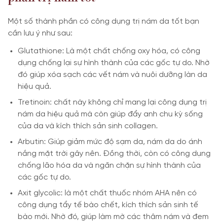
Một số thành phần có công dụng trị nám da tốt bạn
cần lưu ý như sau:
Glutathione: Là một chất chống oxy hóa, có công
dụng chống lại sự hình thành của các gốc tự do. Nhờ
đó giúp xóa sạch các vết nám và nuôi dưỡng làn da
hiệu quả.
Tretinoin: chất này không chỉ mang lại công dụng trị
nám da hiệu quả mà còn giúp đẩy anh chu kỳ sống
của da và kích thích sản sinh collagen.
Arbutin: Giúp giảm mức độ sạm da, nám da do ánh
nắng mặt trời gây nên. Đồng thời, còn có công dụng
chống lão hóa da và ngăn chặn sự hình thành của
các gốc tự do.
Axit glycolic: là một chất thuốc nhóm AHA nên có
công dụng tẩy tế bào chết, kích thích sản sinh tế
bào mới. Nhờ đó, giúp làm mờ các thâm nám và đem