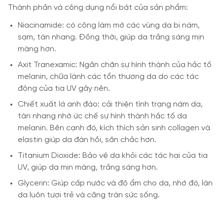
Thành phần và công dụng nổi bật của sản phẩm:
Niacinamide: có công làm mờ các vùng da bị nám,
sạm, tàn nhang. Đồng thời, giúp da trắng sáng mịn
màng hơn.
Axit Tranexamic: Ngăn chặn sự hình thành của hắc tố
melanin, chữa lành các tổn thương da do các tác
động của tia UV gây nên.
Chiết xuất lá anh đào: cải thiện tình trạng nám da,
tàn nhang nhờ ức chế sự hình thành hắc tố da
melanin. Bên cạnh đó, kích thích sản sinh collagen và
elastin giúp da đàn hồi, săn chắc hơn.
Titanium Dioxide: Bảo vệ da khỏi các tác hại của tia
UV, giúp da mịn màng, trắng sáng hơn.
Glycerin: Giúp cấp nước và độ ẩm cho da, nhớ đó, làn
da luôn tươi trẻ và căng tràn sức sống.