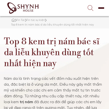
Liên hệ với chúng tôi
1900 989 800
Tin Tức
Tin tức sự kiện
TRANG CHỦ
Top 8 kem trị nám bác sĩ da liễu khuyên dùng tốt nhất hiện nay
Top 8 kem trị nám bác sĩ
VỀ SHYNH HOUSE
da liễu khuyên dùng tốt
ĐIỀU TRỊ DA
nhất hiện nay
NÂNG CƠ – TRẺ HÓA
TẮM TRẮNG
Nám da là tình trạng các vết đốm nâu xuất hiện trên
da, đặc biệt là ở vùng da mặt. Điều này gây mất thẩm
mỹ và khiến cho các chị em cảm thấy mất tự tin trước
GIẢM BÉO
đám đông. Từ những nhu cầu cấp thiết này, rất nhiều
loại kem
trị nám
đã được ra đời để giúp các chị em lấy
TƯ VẤN
lại vẻ đẹp rạng rỡ trên gương mặt. Tuy nhiên, để lựa