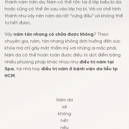
thành nám trên da. Nám có thể tồn tại ở lớp biểu bì da
hoặc cũng có thể ăn sau vào lớp hạ bì. Với cơ chế hình
thành như vậy nên nám da rất “cứng đầu” và không thể
tự hết được.
Vậy
nám tàn nhang có chữa được không
? Theo
chuyên gia, nám, tàn nhang không ảnh hưởng đến sức
khỏe mà chỉ gây mất thẩm mỹ với những ai mắc phải.
Nám da có thể hoàn toàn được điều trị dứt điểm bằng
nhiều phương pháp khác nhau như
điều trị nám tại
Spa
, tại nhà
hay
điều trị nám ở bệnh viện da liễu tp
HCM
.
Nám da
sẽ
không
hết
nếu