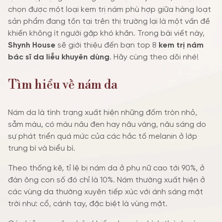
chọn được một loại kem trị nám phù hợp giữa hàng loạt
TIN TỨC SỰ KIỆN
sản phẩm đang tồn tại trên thị trường lại là một vấn đề
khiến không ít người gặp khó khăn. Trong bài viết này,
ƯU ĐÃI
Shynh House
sẽ giới thiệu đến bạn top 8
kem trị nám
bác sĩ da liễu khuyên dùng
. Hãy cùng theo dõi nhé!
Tìm hiểu về nám da
Nám da là tình trạng xuất hiện những đốm tròn nhỏ,
sẫm màu, có màu nâu đen hay nâu vàng, nâu sáng do
sự phát triển quá mức của các hắc tố melanin ở lớp
trung bì và biểu bì.
Theo thống kê, tỉ lệ bị nám da ở phụ nữ cao tới 90%, ở
đàn ông con số đó chỉ là 10%. Nám thường xuất hiện ở
các vùng da thường xuyên tiếp xúc với ánh sáng mặt
trời như: cổ, cánh tay, đặc biệt là vùng mặt.