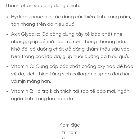
Thành phần và công dụng chính:
Hydroquinone: có tác dụng cải thiện tình trạng nám,
tàn nhang trên da hiệu quả.
Axit Glycolic: Có công dụng tẩy tế bào chết nhẹ
nhàng, giúp bề mặt da trở nên thông thoáng hơn.
Nhờ đó, có dưỡng chất dễ dàng thẩm thấu sâu vào
bên trong các lớp da, giúp nuôi dưỡng da hiệu quả.
Vitamin C: Cung cấp các chất chống oxy hóa để bảo
vệ da, kích thích tăng sinh collagen giúp da đàn hồi
và mịn màng hơn.
Vitamin E: Hỗ trợ kích thích tái tạo tế bào mới, ngăn
ngừa tình trạng lão hóa da.
Kem đặc
trị nám