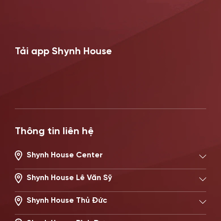
Tải app Shynh House
Thông tin liên hệ
Shynh House Center
194/2 Nguyễn Trọng Tuyển, Phường Phú Nhuận, TP.HCM
Hotline: 0896621619
Shynh House Lê Văn Sỹ
506 Lê Văn Sỹ, Phường Nhiêu Lộc, TP.HCM
Hotline: 0896671717
Shynh House Thủ Đức
22 Đường số 20, Phường Thủ Đức, TP.HCM
Hotline: 0902869997