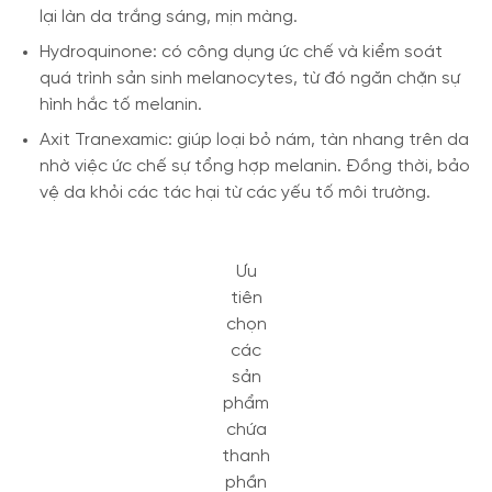
lại làn da trắng sáng, mịn màng.
Hydroquinone: có công dụng ức chế và kiểm soát
quá trình sản sinh melanocytes, từ đó ngăn chặn sự
hình hắc tố melanin.
Axit Tranexamic: giúp loại bỏ nám, tàn nhang trên da
nhờ việc ức chế sự tổng hợp melanin. Đồng thời, bảo
vệ da khỏi các tác hại từ các yếu tố môi trường.
Ưu
tiên
chọn
các
sản
phẩm
chứa
thanh
phần