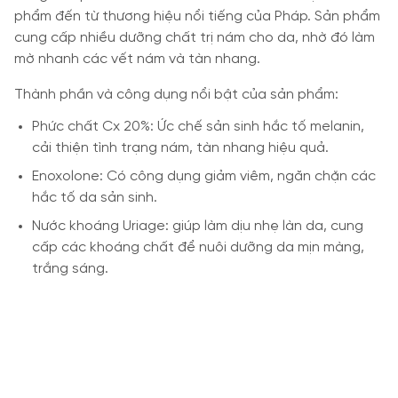
phẩm đến từ thương hiệu nổi tiếng của Pháp. Sản phẩm
cung cấp nhiều dưỡng chất trị nám cho da, nhờ đó làm
mờ nhanh các vết nám và tàn nhang.
Thành phần và công dụng nổi bật của sản phẩm:
Phức chất Cx 20%: Ức chế sản sinh hắc tố melanin,
cải thiện tình trạng nám, tàn nhang hiệu quả.
Enoxolone: Có công dụng giảm viêm, ngăn chặn các
hắc tố da sản sinh.
Nước khoáng Uriage: giúp làm dịu nhẹ làn da, cung
cấp các khoáng chất để nuôi dưỡng da mịn màng,
trắng sáng.