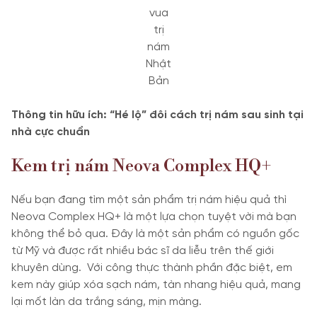
vua
trị
nám
Nhật
Bản
Thông tin hữu ích:
“Hé lộ” đôi cách trị nám sau sinh tại
nhà cực chuẩn
Kem trị nám Neova Complex HQ+
Nếu bạn đang tìm một sản phẩm trị nám hiệu quả thì
Neova Complex HQ+ là một lựa chọn tuyệt vời mà bạn
không thể bỏ qua. Đây là một sản phẩm có nguồn gốc
từ Mỹ và được rất nhiều bác sĩ da liễu trên thế giới
khuyên dùng. Với công thực thành phần đặc biệt, em
kem này giúp xóa sạch nám, tàn nhang hiệu quả, mang
lại mốt làn da trắng sáng, mịn màng.