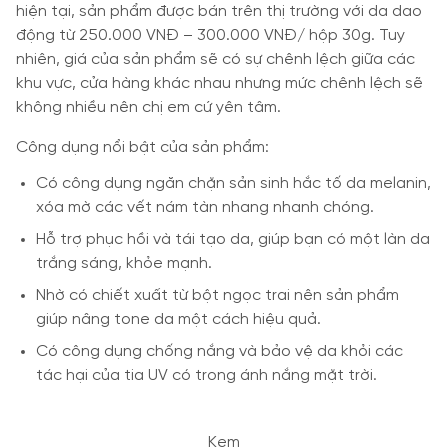
hiện tại, sản phẩm được bán trên thị trường với da dao
động từ 250.000 VNĐ – 300.000 VNĐ/ hộp 30g. Tuy
nhiên, giá của sản phẩm sẽ có sự chênh lệch giữa các
khu vực, cửa hàng khác nhau nhưng mức chênh lệch sẽ
không nhiều nên chị em cứ yên tâm.
Công dụng nổi bật của sản phẩm:
Có công dụng ngăn chặn sản sinh hắc tố da melanin,
xóa mờ các vết nám tàn nhang nhanh chóng.
Hỗ trợ phục hồi và tái tạo da, giúp bạn có một làn da
trắng sáng, khỏe mạnh.
Nhờ có chiết xuất từ bột ngọc trai nên sản phẩm
giúp nâng tone da một cách hiệu quả.
Có công dụng chống nắng và bảo vệ da khỏi các
tác hại của tia UV có trong ánh nắng mặt trời.
Kem