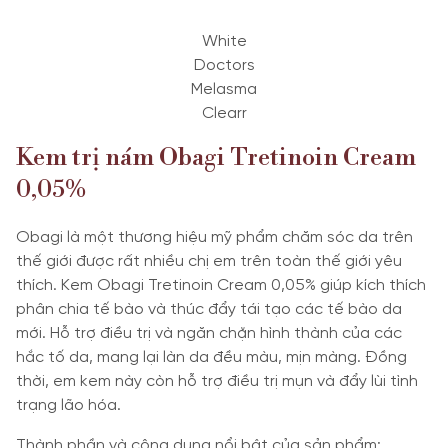
White
Doctors
Melasma
Clearr
Kem trị nám Obagi Tretinoin Cream
0,05%
Obagi là một thương hiệu mỹ phẩm chăm sóc da trên
thế giới được rất nhiều chị em trên toàn thế giới yêu
thích. Kem Obagi Tretinoin Cream 0,05% giúp kích thích
phân chia tế bào và thúc đẩy tái tạo các tế bào da
mới. Hỗ trợ điều trị và ngăn chặn hình thành của các
hắc tố da, mang lại làn da đều màu, mịn màng. Đồng
thời, em kem này còn hỗ trợ điều trị mụn và đẩy lùi tình
trạng lão hóa.
Thành phần và công dụng nổi bật của sản phẩm: