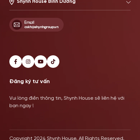
Shynh House Bình Dương
514–516 Đại Lộ Bình Dương, Phường Phú Lợi, TP HCM
Hotline: 0899341818
Đăng ký tư vấn
Vui lòng điền thông tin, Shynh House sẽ liên hệ với
bạn ngay !
Copyright 2024 Shynh House. All Rights Reserved.