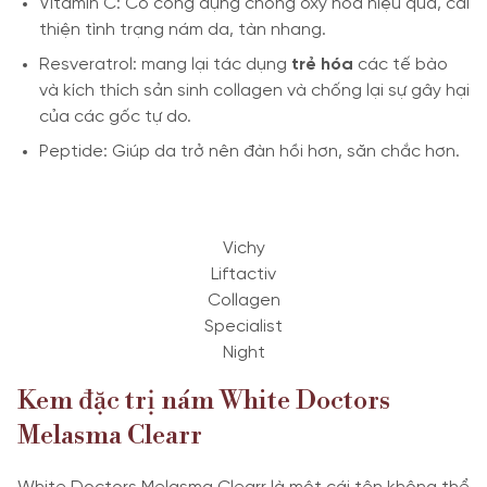
Vitamin C: Có công dụng chống oxy hóa hiệu quả, cải
thiện tình trạng nám da, tàn nhang.
Resveratrol: mang lại tác dụng
trẻ hóa
các tế bào
và kích thích sản sinh collagen và chống lại sự gây hại
của các gốc tự do.
Peptide: Giúp da trở nên đàn hồi hơn, săn chắc hơn.
Vichy
Liftactiv
Collagen
Specialist
Night
Kem đặc trị nám White Doctors
Melasma Clearr