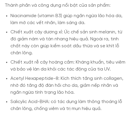
Thành phần và công dụng nổi bật của sản phẩm:
Niacinamide (vitamin B3) giúp ngăn ngừa lão hóa da,
làm mờ các vết nhăn, làm sáng da.
Chiết xuất cây dương xỉ: Ức chế sản sinh melanin, từ
đó giảm nám và tàn nhang hiệu quả. Ngoài ra, tinh
chất này còn giúp kiểm soát dầu thừa và se khít lỗ
chân lông.
Chiết xuất rễ cây hoàng cầm: Kháng khuẩn, tiêu viêm
và bảo vệ làn da khỏi các tác động của tia UV.
Acetyl Hexapeptide-8: Kích thích tăng sinh collagen,
nhờ đó tăng độ đàn hồi cho da, giảm nếp nhăn và
ngăn ngừa tình trạng lão hóa.
Salicylic Acid-BHA: có tác dụng làm thông thoáng lỗ
chân lông, chống viêm và trị mụn hiệu quả.