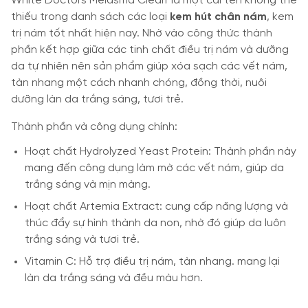
White Doctors Melasma Clearr là một cái tên không thể
thiếu trong danh sách các loại
kem hút chân nám
, kem
trị nám tốt nhất hiện nay. Nhờ vào công thức thành
phần kết hợp giữa các tinh chất điều trị nám và dưỡng
da tự nhiên nên sản phẩm giúp xóa sạch các vết nám,
tàn nhang một cách nhanh chóng, đồng thời, nuôi
dưỡng làn da trắng sáng, tươi trẻ.
Thành phần và công dụng chính:
Hoạt chất Hydrolyzed Yeast Protein: Thành phần này
mang đến công dụng làm mờ các vết nám, giúp da
trắng sáng và mịn màng.
Hoạt chất Artemia Extract: cung cấp năng lượng và
thúc đẩy sự hình thành da non, nhờ đó giúp da luôn
trắng sáng và tươi trẻ.
Vitamin C: Hỗ trợ điều trị nám, tàn nhang. mang lại
làn da trắng sáng và đều màu hơn.