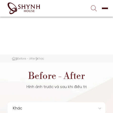
Liên hệ với chúng tôi
1900 989 800
TRANG CHỦ
VỀ SHYNH HOUSE
ĐIỀU TRỊ DA
Before - After
Khác
NÂNG CƠ – TRẺ HÓA
Before - After
TẮM TRẮNG
Hình ảnh trước và sau khi điều trị
GIẢM BÉO
TƯ VẤN