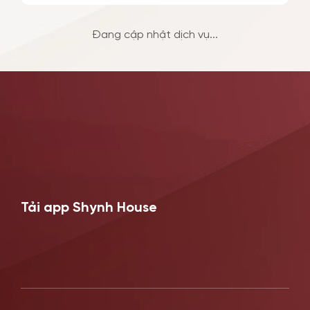
TIN TỨC SỰ KIỆN
Đang cập nhật dịch vụ...
ƯU ĐÃI
Tải app Shynh House