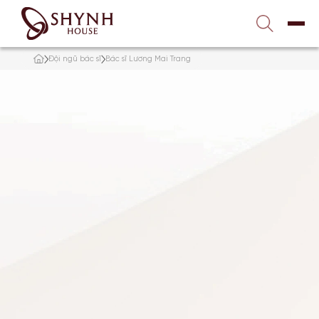
Liên hệ với chúng tôi
1900 989 800
Đội ngũ bác sĩ
Bác sĩ Lương Mai Trang
TRANG CHỦ
VỀ SHYNH HOUSE
ĐIỀU TRỊ DA
NÂNG CƠ – TRẺ HÓA
TẮM TRẮNG
GIẢM BÉO
TƯ VẤN