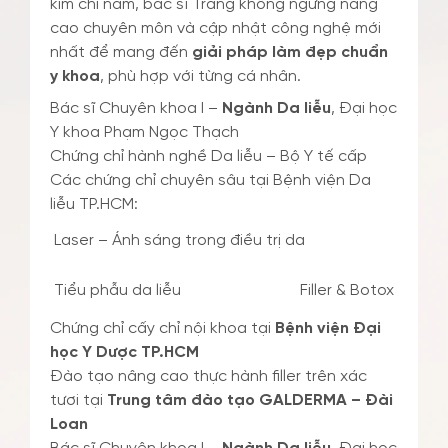
kim chỉ nam, bác sĩ Trang không ngừng nâng
cao chuyên môn và cập nhật công nghệ mới
nhất để mang đến
giải pháp làm đẹp chuẩn
y khoa
, phù hợp với từng cá nhân.
Bác sĩ Chuyên khoa I –
Ngành Da liễu
, Đại học
Y khoa Phạm Ngọc Thạch
Chứng chỉ hành nghề Da liễu – Bộ Y tế cấp
Các chứng chỉ chuyên sâu tại Bệnh viện Da
liễu TP.HCM:
Laser – Ánh sáng trong điều trị da
Tiểu phẫu da liễu
Filler & Botox
Chứng chỉ cấy chỉ nội khoa tại
Bệnh viện Đại
học Y Dược TP.HCM
Đào tạo nâng cao thực hành filler trên xác
tươi tại
Trung tâm đào tạo GALDERMA – Đài
Loan