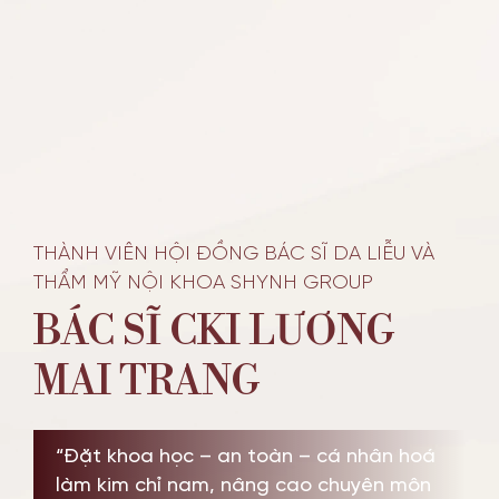
TIN TỨC SỰ KIỆN
ƯU ĐÃI
THÀNH VIÊN HỘI ĐỒNG BÁC SĨ DA LIỄU VÀ
THẨM MỸ NỘI KHOA SHYNH GROUP
BÁC SĨ CKI LƯƠNG
MAI TRANG
“Đặt khoa học – an toàn – cá nhân hoá
làm kim chỉ nam, nâng cao chuyên môn