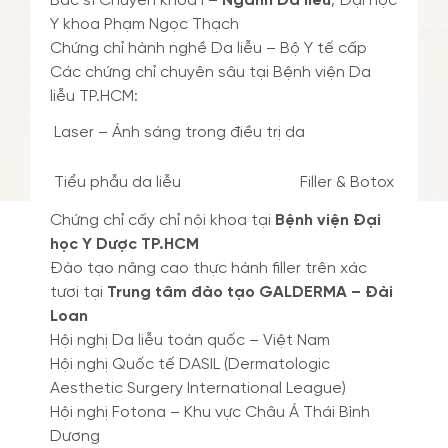
Bác sĩ Chuyên khoa I –
Ngành Da liễu
, Đại học
Y khoa Phạm Ngọc Thạch
Chứng chỉ hành nghề Da liễu – Bộ Y tế cấp
Các chứng chỉ chuyên sâu tại Bệnh viện Da
liễu TP.HCM:
Laser – Ánh sáng trong điều trị da
Tiểu phẫu da liễu
Filler & Botox
Chứng chỉ cấy chỉ nội khoa tại
Bệnh viện Đại
học Y Dược TP.HCM
Đào tạo nâng cao thực hành filler trên xác
tươi tại
Trung tâm đào tạo GALDERMA – Đài
Loan
Hội nghị Da liễu toàn quốc – Việt Nam
Hội nghị Quốc tế DASIL (
Dermatologic
Aesthetic Surgery International League
)
Hội nghị Fotona – Khu vực Châu Á Thái Bình
Dương