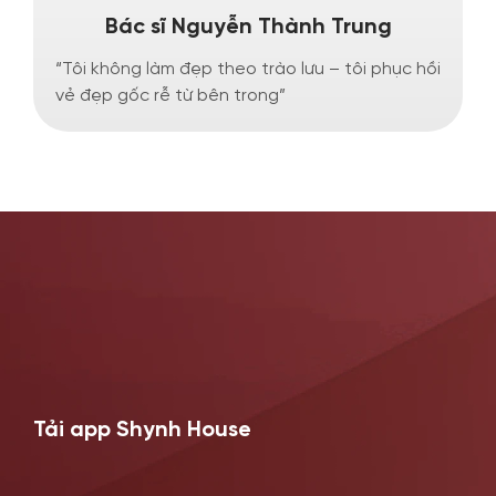
Bác sĩ Nguyễn Thành Trung
“Tôi không làm đẹp theo trào lưu – tôi phục hồi
“
vẻ đẹp gốc rễ từ bên trong”
h
Tải app Shynh House