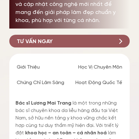
và cập nhật công nghệ mới nhất để
mang đến giải pháp làm đẹp chuẩn y
khoa, phù hợp với từng cá nhân.
TƯ VẤN NGAY
Giới Thiệu
Học Vị Chuyên Môn
Chứng Chỉ Lâm Sàng
Hoạt Động Quốc Tế
Bác sĩ Lương Mai Trang
là một trong những
bác sĩ chuyên khoa da liễu hàng đầu tại Việt
Nam, sở hữu nền tảng y khoa vững chắc kết
hợp cùng tư duy thẩm mỹ hiện đại. Với triết lý
đặt
khoa học – an toàn – cá nhân hoá
làm