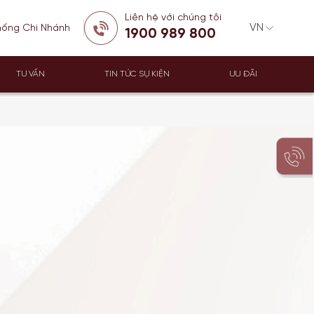
Liên hệ với chúng tôi
hống Chi Nhánh
1900 989 800
TƯ VẤN
TIN TỨC SỰ KIỆN
ƯU ĐÃI