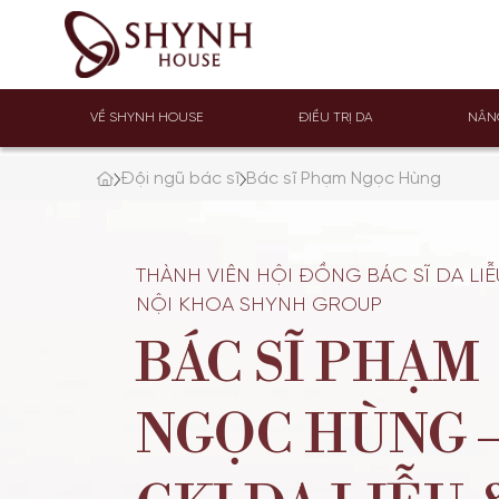
VỀ SHYNH HOUSE
ĐIỀU TRỊ DA
NÂN
Đội ngũ bác sĩ
Bác sĩ Phạm Ngọc Hùng
THÀNH VIÊN HỘI ĐỒNG BÁC SĨ DA LIỄ
NỘI KHOA SHYNH GROUP
BÁC SĨ PHẠM
NGỌC HÙNG –