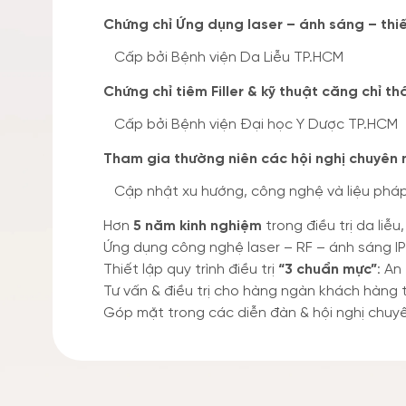
Chứng chỉ Ứng dụng laser – ánh sáng – thiế
Cấp bởi Bệnh viện Da Liễu TP.HCM
Chứng chỉ tiêm Filler & kỹ thuật căng chỉ t
Cấp bởi Bệnh viện Đại học Y Dược TP.HCM
Tham gia thường niên các hội nghị chuyên 
Cập nhật xu hướng, công nghệ và liệu pháp đ
Hơn
5 năm kinh nghiệm
trong điều trị da liễ
Ứng dụng công nghệ laser – RF – ánh sáng IPL 
Thiết lập quy trình điều trị
“3 chuẩn mực”
: An
Tư vấn & điều trị cho hàng ngàn khách hàng 
Góp mặt trong các diễn đàn & hội nghị chuyê