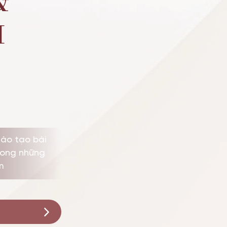
&
I
đào tạo bài
rong những
m