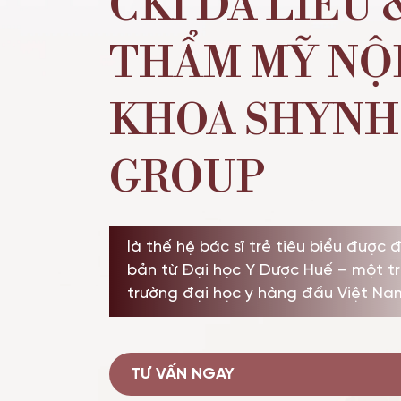
CKI DA LIỄU 
THẨM MỸ NỘ
KHOA SHYNH
GROUP
là thế hệ bác sĩ trẻ tiêu biểu được 
bản từ Đại học Y Dược Huế – một t
trường đại học y hàng đầu Việt Na
TƯ VẤN NGAY