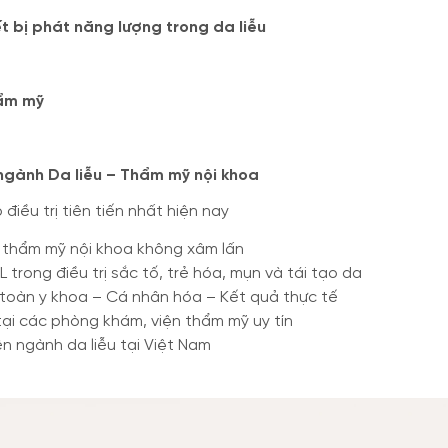
t bị phát năng lượng trong da liễu
hẩm mỹ
ngành Da liễu – Thẩm mỹ nội khoa
iều trị tiên tiến nhất hiện nay
u, thẩm mỹ nội khoa không xâm lấn
trong điều trị sắc tố, trẻ hóa, mụn và tái tạo da
 toàn y khoa – Cá nhân hóa – Kết quả thực tế
tại các phòng khám, viện thẩm mỹ uy tín
n ngành da liễu tại Việt Nam