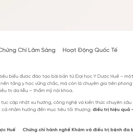
Chứng Chỉ Lâm Sàng
Hoạt Động Quốc Tế
ẻ tiêu biểu được đào tạo bài bản từ Đại học Y Dược Huế – mộ
 nền tảng y học vững chắc, mà còn là chuyên gia tiên phong
ều trị da liễu – thẩm mỹ nội khoa.
ên tục cập nhật xu hướng, công nghệ và kiến thức chuyên sâu
ất cả nhằm hướng đến mục tiêu tối thượng:
điều trị hiệu quả
ược Huế
Chứng chỉ hành nghề Khám và điều trị bệnh đa 