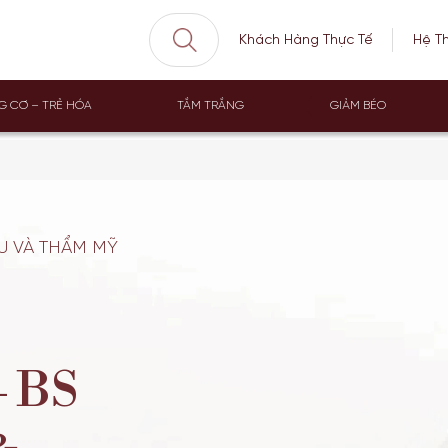
Khách Hàng Thực Tế
Hệ T
G CƠ – TRẺ HÓA
TẮM TRẮNG
GIẢM BÉO
U VÀ THẨM MỸ
 BS